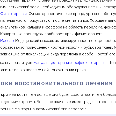
составляет врач ЛФК. Занятия проводит квалифицированный и
гимнастический зал с необходимым оборудованием и инвентар
Физиотерапия
. Физиотерапевтические процедуры способствую
явления часто присутствуют после снятия гипса. Хорошее де
анальгетиков, кальция и фосфора на область перелома, фоноф
Конкретные процедуры подбирает врач-физиотерапевт.
Массаж
Медицинский массаж активизирует местное кровообра
образованию полноценной костной мозоли и рубцовой ткани. 
зависящие от локализации, вида перелома и особенностей его
же мы практикуем
мануальную терапию
,
рефлексотерапию
. То
тавить только после очной консультации врача.
роки восстановительного лечения
 крупнее кость, тем дольше она будет срастаться и тем больш
ледствиями травмы. Большое значение имеет ряд факторов: во
тренние факторы, анатомический тип перелома.