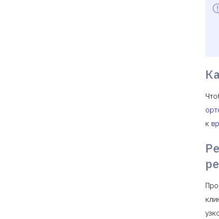
К
Что
орт
к
в
Р
р
Про
кли
узк