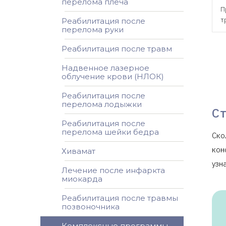
перелома плеча
П
т
Реабилитация после
перелома руки
Реабилитация после травм
Надвенное лазерное
облучение крови (НЛОК)
Реабилитация после
перелома лодыжки
С
Реабилитация после
перелома шейки бедра
Ско
кон
Хивамат
узн
Лечение после инфаркта
миокарда
Реабилитация после травмы
позвоночника
Комплексные программы