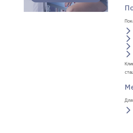
П
Пок
Кли
ста
М
Для