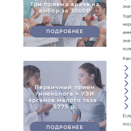
Три приема врача на
зна
выбор за 3000₽
Уще
нер
ПОДРОБНЕЕ
имм
зна
пол
Как
Первичный прием
гинеколога + УЗИ
органов малого таза -
5775 р.
Есл
пос
ПОДРОБНЕЕ