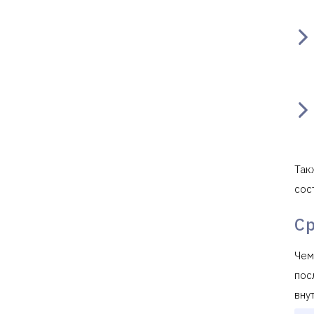
Так
сос
С
Чем
пос
вну