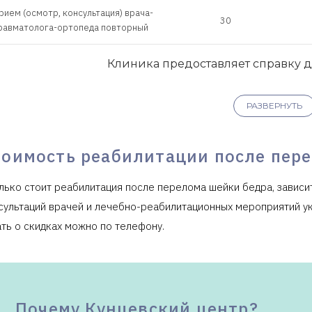
рием (осмотр, консультация) врача-
30
равматолога-ортопеда повторный
Клиника предоставляет справку 
РАЗВЕРНУТЬ
тоимость реабилитации после пер
лько стоит реабилитация после перелома шейки бедра, зависит
сультаций врачей и лечебно-реабилитационных мероприятий ук
ать о скидках можно по телефону.
Почему Кунцевский центр?