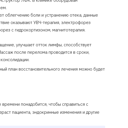
нструктор ЛФК. В клинике оборудован
ем.
т облегчению боли и устранению отека, данные
йствие оказывают УВЧ-терапия, электрофорез
орез с гидрокортизоном, магнитотерапия.
щение, улучшает отток лимфы, способствует
Массаж после перелома проводится в сроки,
 консолидации.
чный план восстановительного лечения можно будет
е времени понадобится, чтобы справиться с
зраст пациента, эндокринные изменения и другие