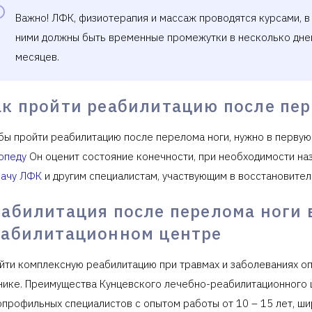
Важно! ЛФК, физиотерапия и массаж проводятся курсами, в 
ними должны быть временные промежутки в несколько дней
месяцев.
ак пройти реабилитацию после пе
бы пройти реабилитацию после перелома ноги, нужно в перву
опеду
Он оценит состояние конечности, при необходимости наз
рачу ЛФК
и другим специалистам, участвующим в восстановите
еабилитация после перелома ноги 
еабилитационном центре
йти комплексную реабилитацию при травмах и заболеваниях о
нике. Преимущества Кунцевского лечебно-реабилитационного 
опрофильных специалистов с опытом работы от 10 – 15 лет, ши