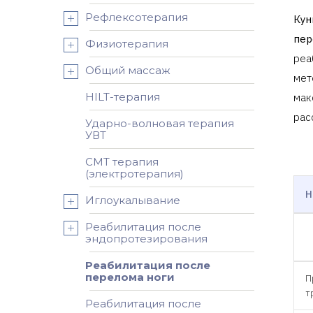
Рефлексотерапия
Кун
пер
Физиотерапия
реа
Общий массаж
мет
HILT-терапия
мак
рас
Ударно-волновая терапия
УВТ
СМТ терапия
(электротерапия)
Н
Иглоукалывание
Реабилитация после
эндопротезирования
Реабилитация после
перелома ноги
П
т
Реабилитация после