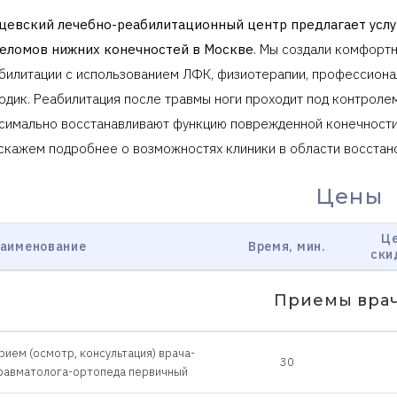
цевский лечебно-реабилитационный центр предлагает услу
еломов нижних конечностей в Москве
. Мы создали комфорт
билитации с использованием ЛФК, физиотерапии, профессиона
одик. Реабилитация после травмы ноги проходит под контроле
симально восстанавливают функцию поврежденной конечности,
скажем подробнее о возможностях клиники в области восстан
Цены
Це
аименование
Время, мин.
ски
Приемы вра
рием (осмотр, консультация) врача-
30
равматолога-ортопеда первичный