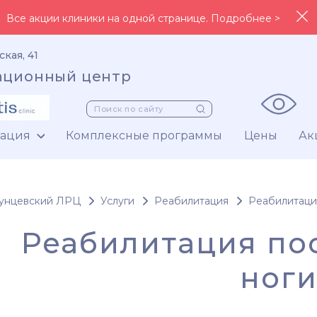
Все акции клиники на одной странице. Подробнее >
ская, 41
ационный центр
тация
Комплексные программы
Цены
Ак
унцевский ЛРЦ
Услуги
Реабилитация
Реабилитаци
Реабилитация по
ног