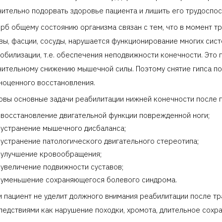
чительно подорвать здоровье пациента и лишить его трудоспос
рб общему состоянию организма связан с тем, что в момент 
вы, фасции, сосуды, нарушается функционирование многих сист
обилизации, т.е. обеспечения неподвижности конечности. Это
чительному снижению мышечной силы. Поэтому снятие гипса по
ноценного восстановления.
овы основные задачи реабилитации нижней конечности после 
восстановление двигательной функции поврежденной ноги;
устранение мышечного дисбаланса;
устранение патологического двигательного стереотипа;
улучшение кровообращения;
увеличение подвижности суставов;
уменьшение сохраняющегося болевого синдрома.
и пациент не уделит должного внимания реабилитации после тр
ледствиями как нарушение походки, хромота, длительное сохра