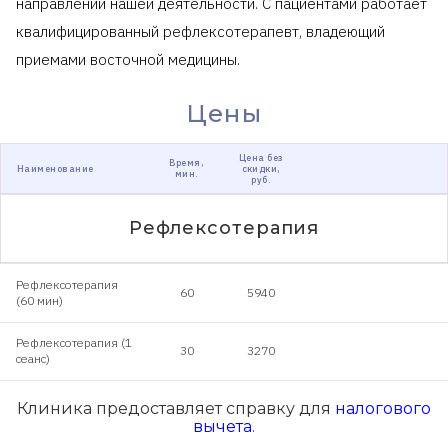
направлений нашей деятельности. С пациентами работает
квалифицированный рефлексотерапевт, владеющий
приемами восточной медицины.
Цены
Цена без
Время,
Наименование
скидки,
мин.
руб.
Рефлексотерапия
Рефлексотерапия
60
5940
(60 мин)
Рефлексотерапия (1
30
3270
сеанс)
Клиника предоставляет справку для
налогового
вычета
.