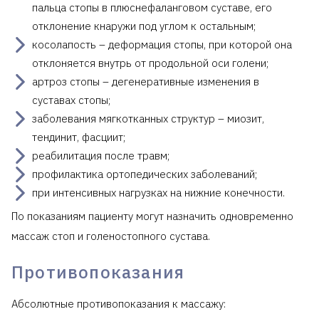
пальца стопы в плюснефаланговом суставе, его
отклонение кнаружи под углом к остальным;
косолапость – деформация стопы, при которой она
отклоняется внутрь от продольной оси голени;
артроз стопы – дегенеративные изменения в
суставах стопы;
заболевания мягкотканных структур – миозит,
тендинит, фасциит;
реабилитация после травм;
профилактика ортопедических заболеваний;
при интенсивных нагрузках на нижние конечности.
По показаниям пациенту могут назначить одновременно
массаж стоп и голеностопного сустава.
Противопоказания
Абсолютные противопоказания к массажу: