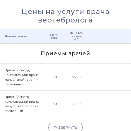
Цены на услуги врача
вертебролога
Цена без
Время,
Наименование
скидки,
мин.
руб.
Приемы врачей
Прием (осмотр,
консультация) врача
30
2750
мануальной терапии
первичный
Прием (осмотр,
консультация) врача
30
2200
мануальной терапии
повторный
Клиника предоставляет справку для
налогового
РАЗВЕРНУТЬ
вычета
.