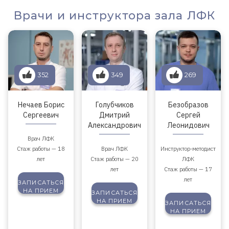
Врачи и инструктора зала ЛФК
352
349
269
Нечаев Борис
Голубчиков
Безобразов
Сергеевич
Дмитрий
Сергей
Александрович
Леонидович
Врач ЛФК
Стаж работы — 18
Врач ЛФК
Инструктор-методист
лет
Стаж работы — 20
ЛФК
лет
Стаж работы — 17
лет
ЗАПИСАТЬСЯ
НА ПРИЕМ
ЗАПИСАТЬСЯ
НА ПРИЕМ
ЗАПИСАТЬСЯ
НА ПРИЕМ