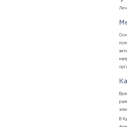
Леч
М
Осн
пол
акт
нап
орг
К
Вра
раз
эле
В К
физ