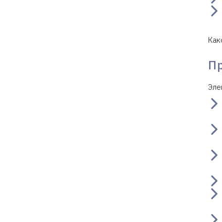
Как
П
Эле