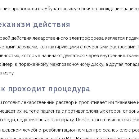
ение проводится в амбулаторных условиях, нахождение пациент
еханизм действия
овой действия лекарственного электрофореза является подача
ярными зарядами, контактирующими с лечебными растворами. 
ивностью, которые начинают двигаться через внутренние ткани
ример, к пораженному межпозвоночному диску, а другая попад
анизму.
ак проходит процедура
ч готовит лекарственный раствор и пропитывает им тканевые 
мещает их на теле пациента с противоположных сторон от зон
ктроды, подключенные к аппарату. После этого начинается леч
унцевском лечебно-реабилитационном центре сеансы электро
иотерапевтическом аппарате BTL. В нем есть встроенные тер