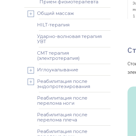
Прием физиотерапевта
Э
м
Общий массаж
1
HILT-терапия
Э
Ударно-волновая терапия
м
УВТ
2
С
СМТ терапия
Э
(электротерапия)
Сто
м
Иглоукалывание
3
эле
Реабилитация после
эндопротезирования
Реабилитация после
перелома ноги
Реабилитация после
перелома плеча
Реабилитация после