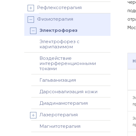
чер
Рефлексотерапия
под
Физиотерапия
отр
Мос
Электрофорез
Электрофорез с
карипазимом
Воздействие
Н
интерференционными
токами
Гальванизация
Дарсонвализация кожи
Э
Диадинамотерапия
п
Лазеротерапия
Э
п
Магнитотерапия