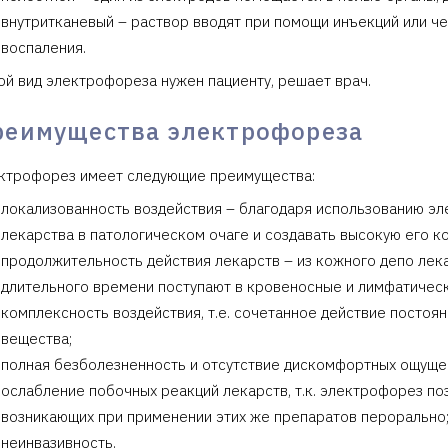
внутритканевый – раствор вводят при помощи инъекций или че
воспаления.
ой вид электрофореза нужен пациенту, решает врач.
реимущества электрофореза
ктрофорез имеет следующие преимущества:
локализованность воздействия – благодаря использованию эл
лекарства в патологическом очаге и создавать высокую его к
продолжительность действия лекарств – из кожного депо лек
длительного времени поступают в кровеносные и лимфатическ
комплексность воздействия, т.е. сочетанное действие постоя
вещества;
полная безболезненность и отсутствие дискомфортных ощуще
ослабление побочных реакций лекарств, т.к. электрофорез п
возникающих при применении этих же препаратов перорально
неинвазивность.