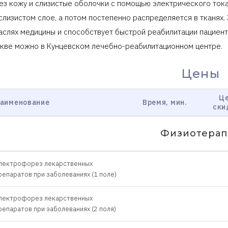
ез кожу и слизистые оболочки с помощью электрического тока
слизистом слое, а потом постепенно распределяется в тканях
аслях медицины и способствует быстрой реабилитации пациент
кве можно в Кунцевском лечебно-реабилитационном центре.
Цены
Це
аименование
Время, мин.
ски
Физиотерап
лектрофорез лекарственных
репаратов при заболеваниях (1 поле)
лектрофорез лекарственных
репаратов при заболеваниях (2 поля)