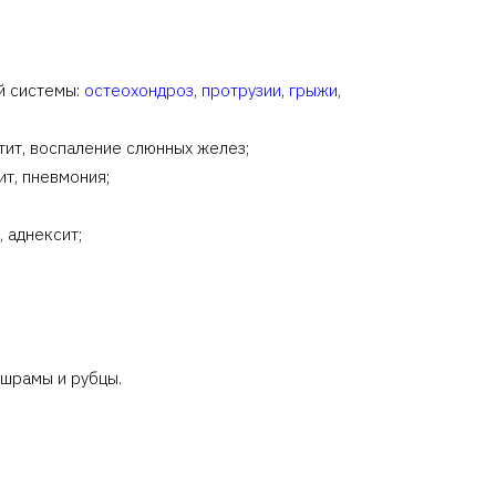
й системы:
остеохондроз
,
протрузии
,
грыжи
,
тит, воспаление слюнных желез;
ит, пневмония;
 аднексит;
 шрамы и рубцы.