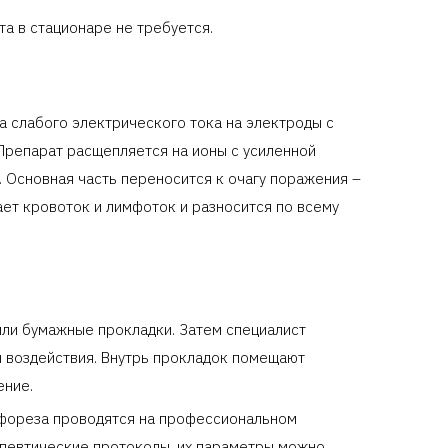
а в стационаре не требуется.
 слабого электрического тока на электроды с
Препарат расщепляется на ионы с усиленной
. Основная часть переносится к очагу поражения –
ает кровоток и лимфоток и разносится по всему
или бумажные прокладки. Затем специалист
ы воздействия. Внутрь прокладок помещают
ение.
фореза проводятся на профессиональном
апевтические протоколы, их параметры можно