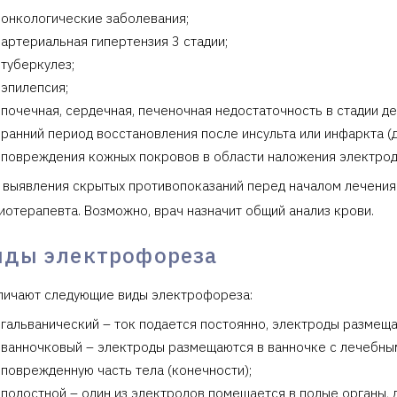
онкологические заболевания;
артериальная гипертензия 3 стадии;
туберкулез;
эпилепсия;
почечная, сердечная, печеночная недостаточность в стадии д
ранний период восстановления после инсульта или инфаркта (д
повреждения кожных покровов в области наложения электрод
 выявления скрытых противопоказаний перед началом лечения
иотерапевта. Возможно, врач назначит общий анализ крови.
иды электрофореза
личают следующие виды электрофореза:
гальванический – ток подается постоянно, электроды размеща
ванночковый – электроды размещаются в ванночке с лечебным
поврежденную часть тела (конечности);
полостной – один из электродов помещается в полые органы, д