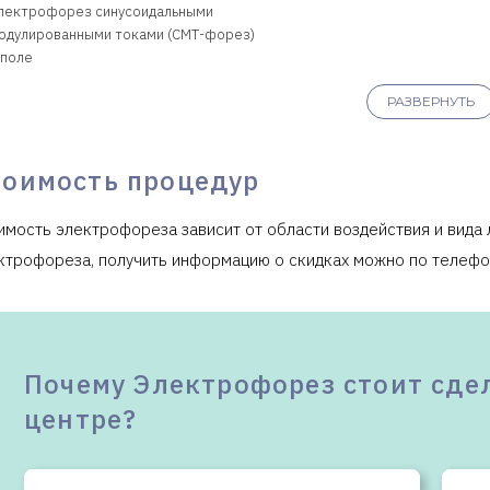
лектрофорез синусоидальными
одулированными токами (СМТ-форез)
 поле
РАЗВЕРНУТЬ
лектрофорез синусоидальными
одулированными токами (СМТ-форез)
 поля
тоимость процедур
лектрофорез синусоидальными
имость электрофореза зависит от области воздействия и вида 
одулированными токами (СМТ-форез)
 поля и более
ктрофореза, получить информацию о скидках можно по телефо
Клиника предоставляет справку 
Почему Электрофорез стоит сде
центре?