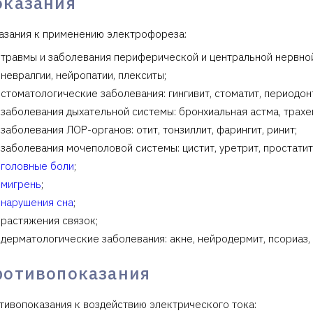
оказания
азания к применению электрофореза:
травмы и заболевания периферической и центральной нервно
невралгии, нейропатии, плекситы;
стоматологические заболевания: гингивит, стоматит, периодон
заболевания дыхательной системы: бронхиальная астма, трахе
заболевания ЛОР-органов: отит, тонзиллит, фарингит, ринит;
заболевания мочеполовой системы: цистит, уретрит, простатит,
головные боли
;
мигрень
;
нарушения сна
;
растяжения связок;
дерматологические заболевания: акне, нейродермит, псориаз,
ротивопоказания
тивопоказания к воздействию электрического тока: