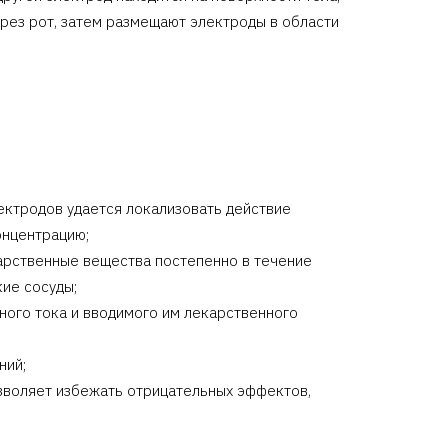
рез рот, затем размещают электроды в области
ектродов удается локализовать действие
онцентрацию;
арственные вещества постепенно в течение
ие сосуды;
нного тока и вводимого им лекарственного
ний;
озволяет избежать отрицательных эффектов,
;