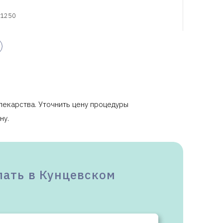
1250
1350
лекарства. Уточнить цену процедуры
1000
ну.
для
налогового вычета
.
лать в Кунцевском