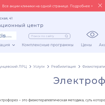
Все акции клиники на одной странице. Подробнее >
ская, 41
ационный центр
тация
Комплексные программы
Цены
Ак
унцевский ЛРЦ
Услуги
Реабилитация
Физиотерап
Электро
ктрофорез – это физиотерапевтическая методика, суть котор