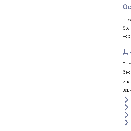
О
Рас
бол
нор
Д
Пси
бес
Инс
зав