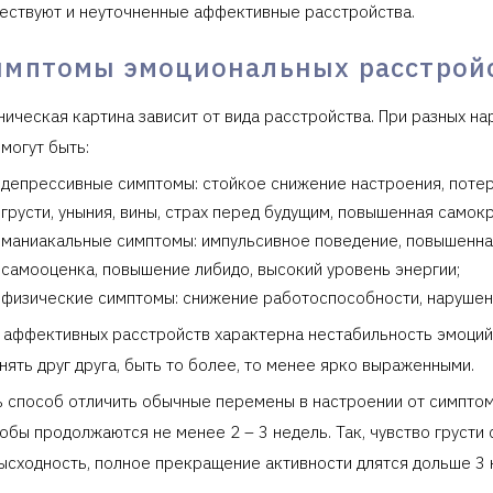
ествуют и неуточненные аффективные расстройства.
имптомы эмоциональных расстрой
ническая картина зависит от вида расстройства. При разных н
 могут быть:
депрессивные симптомы: стойкое снижение настроения, потер
грусти, уныния, вины, страх перед будущим, повышенная самокр
маниакальные симптомы: импульсивное поведение, повышенна
самооценка, повышение либидо, высокий уровень энергии;
физические симптомы: снижение работоспособности, нарушения
 аффективных расстройств характерна нестабильность эмоций,
нять друг друга, быть то более, то менее ярко выраженными.
ь способ отличить обычные перемены в настроении от симптом
обы продолжаются не менее 2 – 3 недель. Так, чувство грусти 
ысходность, полное прекращение активности длятся дольше 3 н