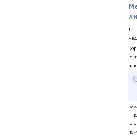
М
л
Леч
мед
Кор
сра
пре
Важ
– п
сос
пси