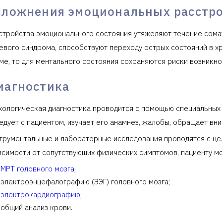
сложнения эмоциональных расстр
стройства эмоционального состояния утяжеляют течение сома
евого синдрома, способствуют переходу острых состояний в х
ме, то для ментального состояния сохраняются риски возникно
иагностика
хологическая диагностика проводится с помощью специальных 
едует с пациентом, изучает его анамнез, жалобы, обращает вн
трументальные и лабораторные исследования проводятся с це
исимости от сопутствующих физических симптомов, пациенту мо
МРТ головного мозга
;
электроэнцефалографию (ЭЭГ) головного мозга;
электрокардиографию
;
общий анализ крови.