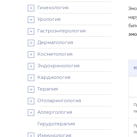
Гинекология
Эмо
нар
Урология
бип
Гастроэнтерология
эмо
Дерматология
Косметология
Эндокринология
Н
Кардиология
Терапия
Отоларингология
П
п
Аллергология
Гирудотерапия
П
п
Иммунология