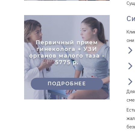
Сущ
С
Кли
они
Первичный прием
гинеколога + УЗИ
органов малого таза -
5775 р.
ПОДРОБНЕЕ
Для
сме
Ест
жал
без