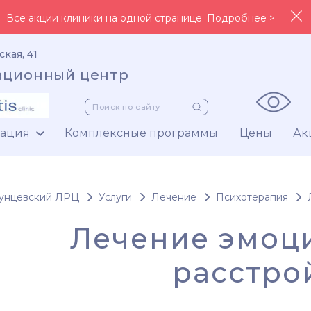
Все акции клиники на одной странице. Подробнее >
ская, 41
ационный центр
тация
Комплексные программы
Цены
Ак
унцевский ЛРЦ
Услуги
Лечение
Психотерапия
Лечение эмоц
расстро