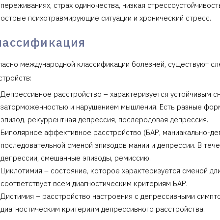
переживаниях, страх одиночества, низкая стрессоустойчивост
острые психотравмирующие ситуации и хронический стресс.
лассификация
ласно международной классификации болезней, существуют с
стройств:
Депрессивное расстройство – характеризуется устойчивым с
заторможенностью и нарушением мышления. Есть разные фор
эпизод, рекуррентная депрессия, послеродовая депрессия.
Биполярное аффективное расстройство (БАР, маниакально-деп
последовательной сменой эпизодов мании и депрессии. В тече
депрессии, смешанные эпизоды, ремиссию.
Циклотимия – состояние, которое характеризуется сменой дли
соответствует всем диагностическим критериям БАР.
Дистимия – расстройство настроения с депрессивными симпт
диагностическим критериям депрессивного расстройства.