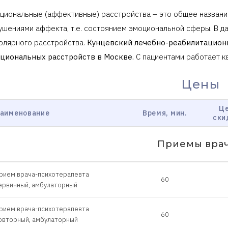
циональные (аффективные) расстройства – это общее название
ушениями аффекта, т.е. состоянием эмоциональной сферы. В д
олярного расстройства.
Кунцевский лечебно-реабилитационн
циональных расстройств в Москве.
С пациентами работает к
Цены
Це
аименование
Время, мин.
ски
Приемы вра
рием врача-психотерапевта
60
ервичный, амбулаторный
рием врача-психотерапевта
60
овторный, амбулаторный