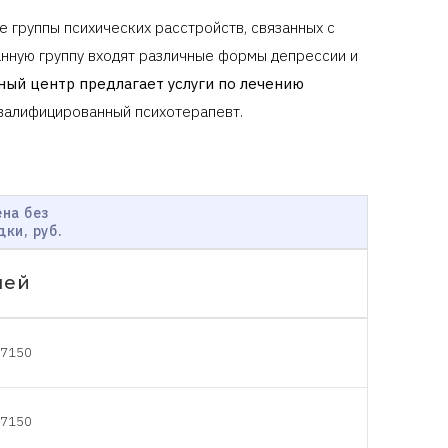
 группы психических расстройств, связанных с
анную группу входят различные формы депрессии и
ый центр предлагает услуги по лечению
валифицированный психотерапевт.
на без
дки, руб.
чей
7150
7150