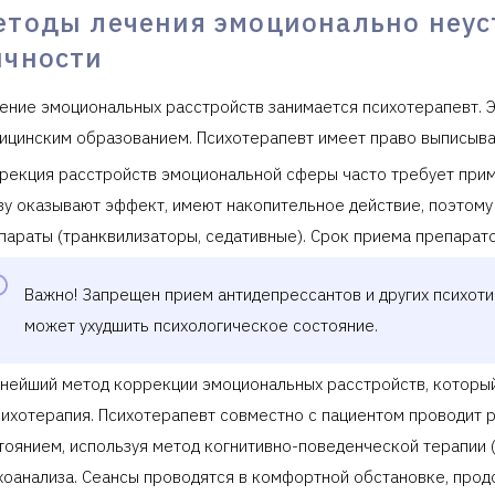
етоды лечения эмоционально неус
ичности
ение эмоциональных расстройств занимается психотерапевт. 
ицинским образованием. Психотерапевт имеет право выписыват
рекция расстройств эмоциональной сферы часто требует прим
зу оказывают эффект, имеют накопительное действие, поэтому
параты (транквилизаторы, седативные). Срок приема препарато
Важно! Запрещен прием антидепрессантов и других психоти
может ухудшить психологическое состояние.
нейший метод коррекции эмоциональных расстройств, которы
сихотерапия. Психотерапевт совместно с пациентом проводит 
тоянием, используя метод когнитивно-поведенческой терапии (
хоанализа. Сеансы проводятся в комфортной обстановке, прод