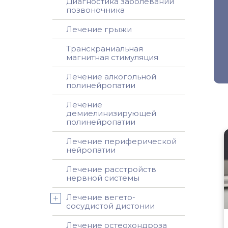
Диагностика заболеваний
позвоночника
Лечение грыжи
Транскраниальная
магнитная стимуляция
Лечение алкогольной
полинейропатии
Лечение
демиелинизирующей
полинейропатии
Лечение периферической
нейропатии
Лечение расстройств
нервной системы
Лечение вегето-
сосудистой дистонии
Лечение остеохондроза