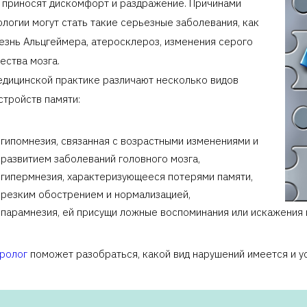
 приносят дискомфорт и раздражение. Причинами
евролога к.м.н. повторный 60 мин.
ологии могут стать такие серьезные заболевания, как
Клиника предоставляет справку 
езнь Альцгеймера, атеросклероз, изменения серого
ества мозга.
едицинской практике различают несколько видов
стройств памяти:
гипомнезия, связанная с возрастными изменениями и
развитием заболеваний головного мозга,
гипермнезия, характеризующееся потерями памяти,
резким обострением и нормализацией,
парамнезия, ей присущи ложные воспоминания или искажения
ролог
поможет разобраться, какой вид нарушений имеется и ус