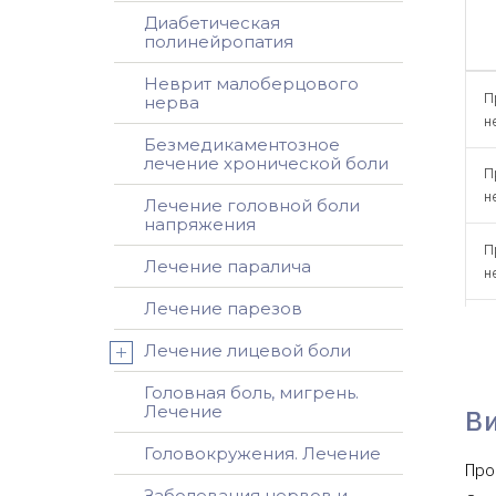
Диабетическая
полинейропатия
Неврит малоберцового
П
нерва
н
Безмедикаментозное
лечение хронической боли
П
н
Лечение головной боли
напряжения
П
Лечение паралича
н
Лечение парезов
П
н
Лечение лицевой боли
Головная боль, мигрень.
П
Лечение
В
н
Головокружения. Лечение
Про
П
Заболевания нервов и