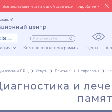
Все акции клиники на одной странице. Подробнее >
ская, 41
ационный центр
тация
Комплексные программы
Цены
Ак
унцевский ЛРЦ
Услуги
Лечение
Неврология
На
Диагностика и леч
памя