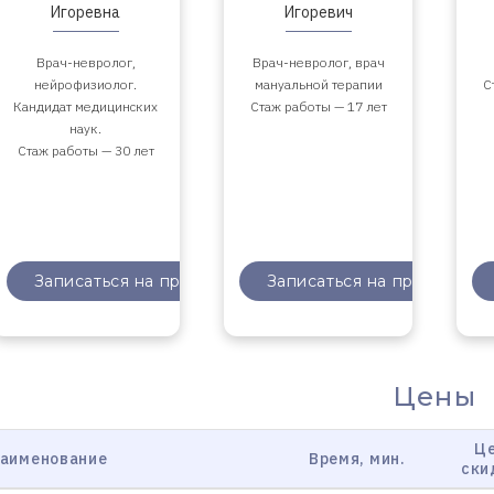
Игоревна
Игоревич
Врач-невролог,
Врач-невролог, врач
нейрофизиолог.
мануальной терапии
С
Кандидат медицинских
Стаж работы — 17 лет
наук.
Стаж работы — 30 лет
Записаться
на прием
Записаться
на прием
Цены
Це
аименование
Время, мин.
ски