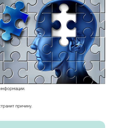
для
налогового вычета
.
 информации.
транит причину.