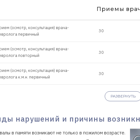
Приемы вра
рием (осмотр, консультация) врача-
30
евролога первичный
рием (осмотр, консультация) врача-
30
евролога повторный
рием (осмотр, консультация) врача-
30
евролога к.м.н. первичный
рием (осмотр, консультация) врача-
30
РАЗВЕРНУТЬ
евролога к.м.н. повторный
рием (осмотр, консультация) врача-
иды нарушений и причины возник
60
евролога к.м.н. первичный 60 мин.
валы в памяти возникают не только в пожилом возрасте.
рием (осмотр, консультация) врача-
60