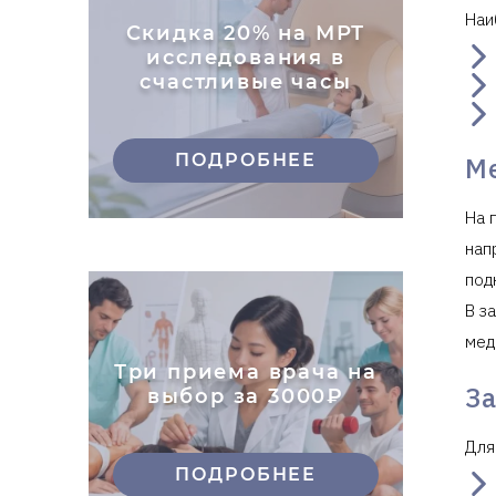
Наи
Скидка 20% на МРТ
исследования в
счастливые часы
ПОДРОБНЕЕ
М
На 
нап
под
В з
мед
Три приема врача на
За
выбор за 3000₽
Для
ПОДРОБНЕЕ