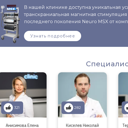
В нашей клинике доступна уникальная у
транскраниальная магнитная стимуляция
последнего поколения Neuro MSX от комп
Узнать подробнее
Специали
321
282
Анисимова Елена
Киселев Николай
Те