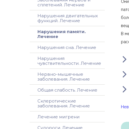
Они
н
сплетений. Лечение
пат
Нарушения двигательных
бол
функций. Лечение
вещ
Нарушения памяти.
В м
Лечение
рас
Нарушения сна. Лечение
Нарушения
чувствительности. Лечение
Нервно-мышечные
заболевания. Лечение
Общая слабость. Лечение
Склеротические
заболевания. Лечение
Нев
Лечение мигрени
Судороги. Лечение