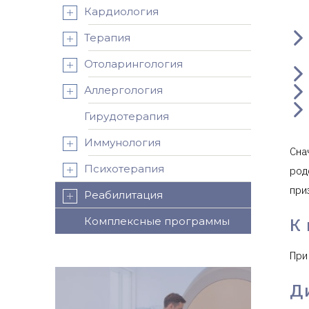
Кардиология
Терапия
Отоларингология
Аллергология
Гирудотерапия
Иммунология
Сна
Психотерапия
род
при
Реабилитация
К
Комплексные программы
При
Д