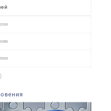
чей
3300
3080
5500
4620
новения
7700
6710