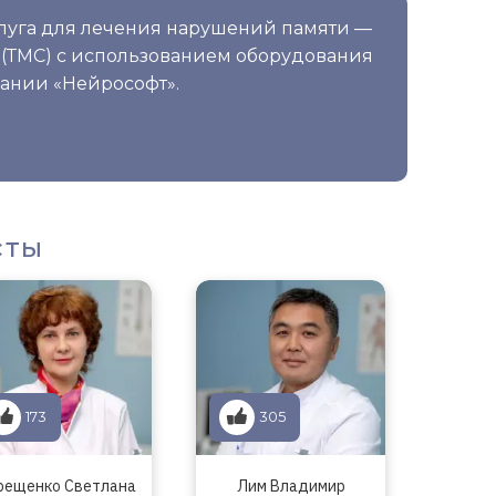
слуга для лечения нарушений памяти —
 (ТМС) с использованием оборудования
ании «Нейрософт».
сты
173
305
рещенко Светлана
Лим Владимир