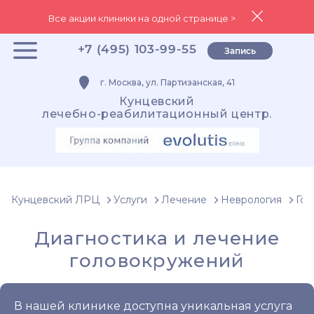
Все акции клиники на одной странице >
+7 (495) 103-99-55
Запись
г. Москва, ул. Партизанская, 41
Кунцевский
лечебно-реабилитационный центр.
Кунцевский ЛРЦ
Услуги
Лечение
Неврология
Гол
Диагностика и лечение
головокружений
В нашей клинике доступна уникальная услуга