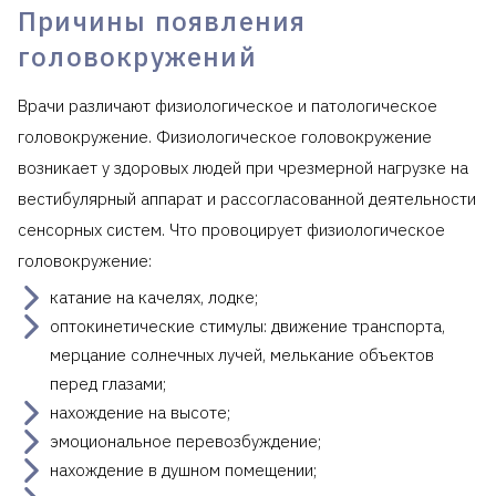
консультация)
Причины появления
30
4620
врача-невролога
к.м.н. повторный
головокружений
Прием (осмотр,
Врачи различают физиологическое и патологическое
консультация)
врача-невролога
60
7700
головокружение. Физиологическое головокружение
к.м.н. первичный 60
мин.
возникает у здоровых людей при чрезмерной нагрузке на
вестибулярный аппарат и рассогласованной деятельности
Прием (осмотр,
сенсорных систем. Что провоцирует физиологическое
консультация)
врача-невролога
60
6710
головокружение:
к.м.н. повторный 60
мин.
катание на качелях, лодке;
оптокинетические стимулы: движение транспорта,
Клиника предоставляет справку для
налогового
мерцание солнечных лучей, мелькание объектов
вычета
.
перед глазами;
нахождение на высоте;
эмоциональное перевозбуждение;
нахождение в душном помещении;