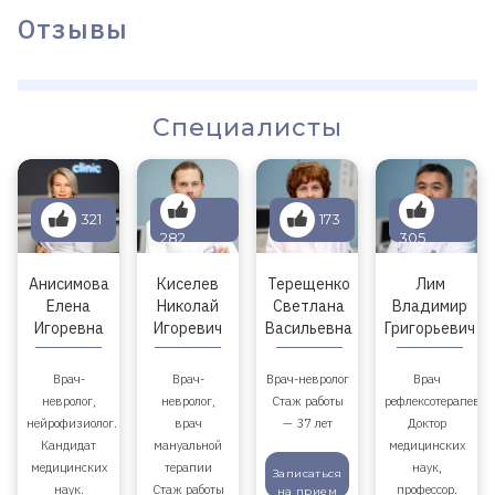
Отзывы
Специалисты
321
173
282
305
Анисимова
Киселев
Терещенко
Лим
Елена
Николай
Светлана
Владимир
Игоревна
Игоревич
Васильевна
Григорьевич
Врач-
Врач-
Врач-невролог
Врач
невролог,
невролог,
Стаж работы
рефлексотерапевт.
нейрофизиолог.
врач
— 37 лет
Доктор
Кандидат
мануальной
медицинских
медицинских
терапии
наук,
Записаться
наук.
Стаж работы
профессор.
на прием