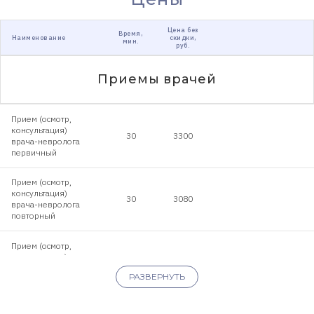
Цена без
Время,
Наименование
скидки,
мин.
руб.
Приемы врачей
Прием (осмотр,
консультация)
30
3300
врача-невролога
первичный
Прием (осмотр,
консультация)
30
3080
врача-невролога
повторный
Прием (осмотр,
консультация)
30
5500
врача-невролога
РАЗВЕРНУТЬ
к.м.н. первичный
Прием (осмотр,