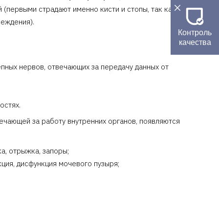
(первыми страдают именно кисти и стопы, так как
реждения).
Контроль
качества
ных нервов, отвечающих за передачу данных от
остях.
ечающей за работу внутренних органов, появляются
а, отрыжка, запоры;
кция, дисфункция мочевого пузыря;