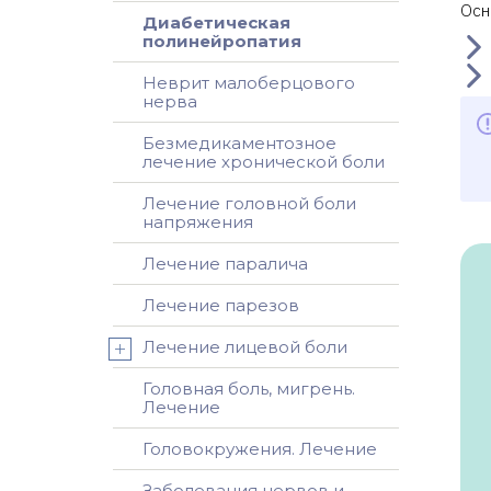
Осн
П
Диабетическая
полинейропатия
н
Неврит малоберцового
П
нерва
н
Безмедикаментозное
лечение хронической боли
П
н
Лечение головной боли
напряжения
Лечение паралича
Лечение парезов
Лечение лицевой боли
Головная боль, мигрень.
Лечение
Головокружения. Лечение
Заболевания нервов и