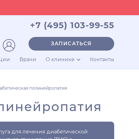
+7 (495) 103-99-55
ЗАПИСАТЬСЯ
ции
Врачи
О клинике
Контакты
абетическая полинейропатия
олинейропатия
луга для лечения диабетической