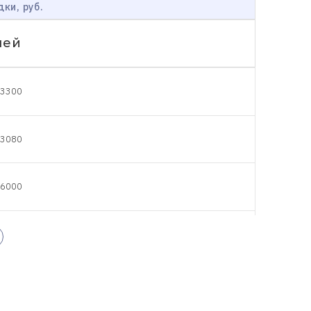
дки, руб.
чей
3300
3080
6000
5000
5500