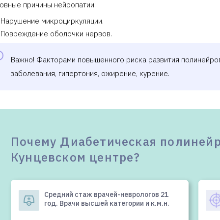
овные причины нейропатии:
рием (осмотр, консультация) врача-
30
евролога к.м.н. повторный
Нарушение микроциркуляции.
Повреждение оболочки нервов.
рием (осмотр, консультация) врача-
60
евролога к.м.н. первичный 60 мин.
Важно! Факторами повышенного риска развития полинейроп
заболевания, гипертония, ожирение, курение.
рием (осмотр, консультация) врача-
60
евролога к.м.н. повторный 60 мин.
Клиника предоставляет справку 
Почему Диабетическая полинейр
Кунцевском центре?
Средний стаж врачей-неврологов 21
год. Врачи высшей категории и к.м.н.