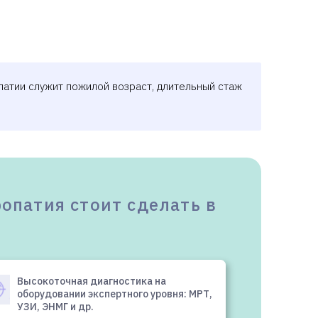
4620
7700
атии служит пожилой возраст, длительный стаж
6710
для
налогового вычета
.
опатия стоит сделать в
Высокоточная диагностика на
оборудовании экспертного уровня: МРТ,
УЗИ, ЭНМГ и др.