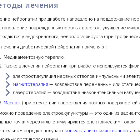
етоды лечения
ение нейропатии при диабете направлено на поддержание норм
становление поврежденных нервных волокон, улучшение микро
людаются у эндокринолога, невролога, хирурга (при трофически
 лечения диабетической нейропатии применяют:
Медикаментозную терапию.
Также в лечении нейропатии при диабете используются физ
электростимуляция нервных стволов импульсными элект
магнитотерапия
— воздействие переменным или статиче
лазеротерапия — воздействие низкоинтенсивным излучен
Массаж
(при отсутствии повреждения кожных поверхностей и
можно проведение электроакупунктуры — это один из вариант
ивные точки через иглы стимулируются электрическим током. 
зательном порядке получает
консультацию физиотерапевта
для
можных противопоказаний.