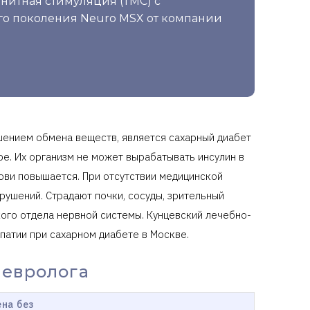
нитная стимуляция (ТМС) с
о поколения Neuro MSX от компании
шением обмена веществ, является сахарный диабет
ре. Их организм не может вырабатывать инсулин в
ови повышается. При отсутствии медицинской
ушений. Страдают почки, сосуды, зрительный
ого отдела нервной системы. Кунцевский лечебно-
патии при сахарном диабете в Москве.
невролога
на без