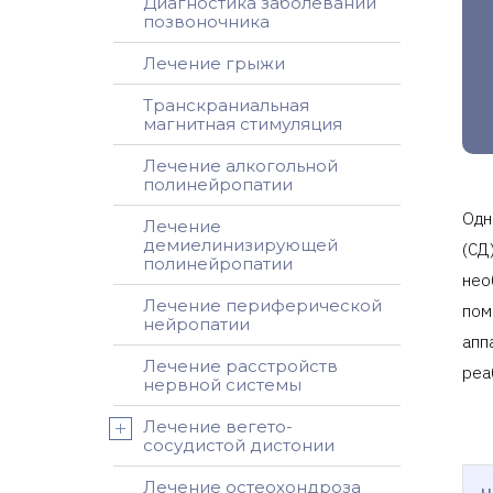
Диагностика заболеваний
позвоночника
Лечение грыжи
Транскраниальная
магнитная стимуляция
Лечение алкогольной
полинейропатии
Одн
Лечение
демиелинизирующей
(СД
полинейропатии
нео
Лечение периферической
пом
нейропатии
апп
Лечение расстройств
реа
нервной системы
Лечение вегето-
сосудистой дистонии
Лечение остеохондроза