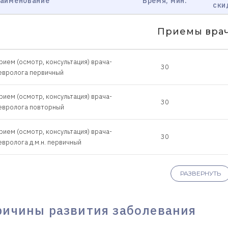
аименование
Время, мин.
ски
Приемы вра
рием (осмотр, консультация) врача-
30
евролога первичный
рием (осмотр, консультация) врача-
30
евролога повторный
рием (осмотр, консультация) врача-
30
евролога д.м.н. первичный
рием (осмотр, консультация) врача-
30
РАЗВЕРНУТЬ
евролога д.м.н. повторный
рием (осмотр, консультация) врача-
ричины развития заболевания
30
евролога к.м.н. первичный