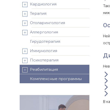
Кардиология
Так
ниж
Терапия
Отоларингология
О
Аллергология
Ней
Гирудотерапия
ост
Иммунология
Д
Психотерапия
Нев
Реабилитация
Комплексные программы
В к