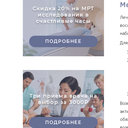
М
Скидка 20% на МРТ
исследования в
Леч
счастливые часы
вос
наб
ПОДРОБНЕЕ
Для
Три приема врача на
выбор за 3000₽
Воз
акт
обя
ПОДРОБНЕЕ
воз