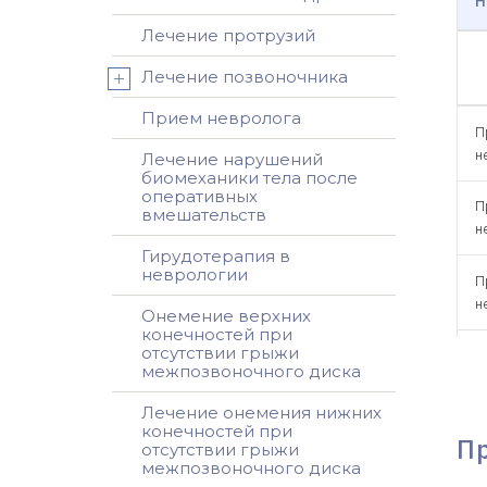
Н
Лечение протрузий
Лечение позвоночника
Прием невролога
П
н
Лечение нарушений
биомеханики тела после
оперативных
П
вмешательств
н
Гирудотерапия в
неврологии
П
н
Онемение верхних
конечностей при
отсутствии грыжи
П
межпозвоночного диска
н
Лечение онемения нижних
конечностей при
П
П
отсутствии грыжи
н
межпозвоночного диска