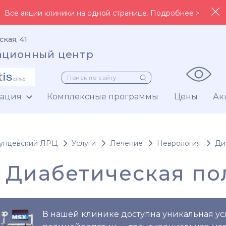
Все акции клиники на одной странице. Подробнее >
ская, 41
ационный центр
тация
Комплексные программы
Цены
Ак
унцевский ЛРЦ
Услуги
Лечение
Неврология
Ди
Диабетическая п
В нашей клинике доступна уникальная ус