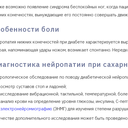
же возможно появление синдрома беспокойных ног, когда пац
них конечностях, вынуждающие его постоянно совершать движ
собенности боли
ропатия нижних конечностей при диабете характеризуется вы
рая, напоминающая удары ножом, возникает спонтанно. Нередко
иагностика нейропатии при сахар
рологическое обследование по поводу диабетической нейропа
осмотр суставов стоп и ладоней;
исследование вибрационной, тактильной, температурной, боле
анализ крови на определение уровня глюкозы, инсулина, С-пеп
электронейромиографию
(ЭНМГ) для изучения степени разруш
ачестве дополнительного исследования может быть проведен