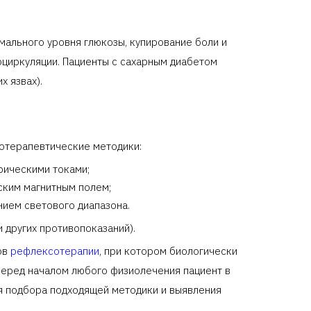
ального уровня глюкозы, купирование боли и
циркуляции. Пациенты с сахарным диабетом
х язвах).
иотерапевтические методики:
рическими токами;
ским магнитным полем;
ием светового диапазона.
 других противопоказаний).
ов
рефлексотерапии
, при котором биологически
Перед началом любого физиолечения пациент в
 подбора подходящей методики и выявления