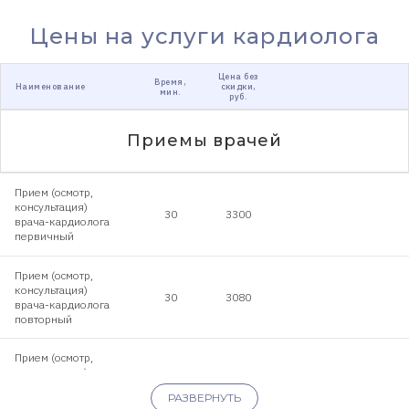
Цены на услуги кардиолога
Цена без
Время,
Наименование
скидки,
мин.
руб.
Приемы врачей
Прием (осмотр,
консультация)
30
3300
врача-кардиолога
первичный
Прием (осмотр,
консультация)
30
3080
врача-кардиолога
повторный
Прием (осмотр,
консультация)
врача-ведущего
30
3850
РАЗВЕРНУТЬ
специалиста