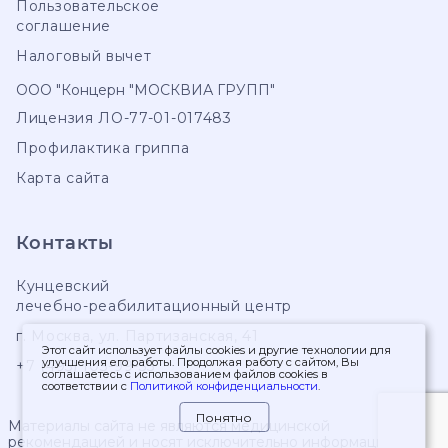
Пользовательское
соглашение
Налоговый вычет
ООО "Концерн "МОСКВИА ГРУПП"
Лицензия ЛО-77-01-017483
Профилактика гриппа
Карта сайта
Контакты
Кунцевский
лечебно-реабилитационный центр
г. Москва
,
ул. Партизанская, 41
Этот сайт использует файлы cookies и другие технологии для
улучшения его работы. Продолжая работу с сайтом, Вы
+7 (495) 103-99-55
соглашаетесь с использованием файлов cookies в
соответствии с
Политикой конфиденциальности
.
Понятно
Материалы сайта не являются медицинской
рекомендацией и носят исключительно информационный