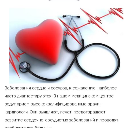
первичный
Прием (осмотр,
консультация)
врача-ведущего
30
3300
специалиста
повторный
Прием (осмотр,
консультация)
врача-кардиолога,
30
4500
ведущего
специалиста
Клиника предоставляет справку для
налогового
вычета
.
Заболевания сердца и сосудов, к сожалению, наиболее
часто диагностируются. В нашем медицинском центре
ведут прием высококвалифицированные врачи-
кардиологи. Они выявляют, лечат, предотвращают
развитие сердечно-сосудистых заболеваний и проводят
реабилитацию больных.