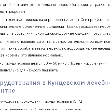
ртом. Спирт уничтожает болезнетворные бактерии, устраняет о
ным покровам.
ч выкладывает пиявок на определенные зоны. Они прокусывают 
начительные болезненные ощущения. Пиявка высасывает необх
одится в состоянии покоя. Дискомфортные ощущения отсутству
ая пиявка отваливается от тела самостоятельно, либо врач ис
тия. Ранка обрабатывается перекисью водорода, на нее наклад
ет кровить, это явление нормально.
нс гирудотерапии длится 30 — 60 минут. Полный курс лечения 
ивидуально для каждого пациента.
ирудотерапия в Кунцевском лечеб
ентре
имущества прохождения гирудотерапии в КЛРЦ:
обеспечение полной безопасности процедуры;