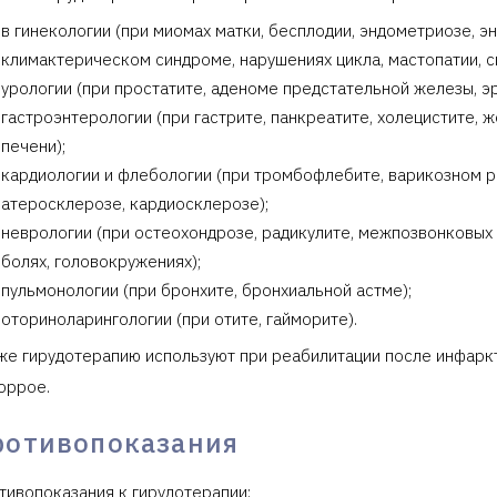
в гинекологии (при миомах матки, бесплодии, эндометриозе, э
климактерическом синдроме, нарушениях цикла, мастопатии, с
урологии (при простатите, аденоме предстательной железы, э
гастроэнтерологии (при гастрите, панкреатите, холецистите, 
печени);
кардиологии и флебологии (при тромбофлебите, варикозном ра
атеросклерозе, кардиосклерозе);
неврологии (при остеохондрозе, радикулите, межпозвонковых 
болях, головокружениях);
пульмонологии (при бронхите, бронхиальной астме);
оториноларингологии (при отите, гайморите).
же гирудотерапию используют при реабилитации после инфаркта
оррое.
ротивопоказания
тивопоказания к гирудотерапии: