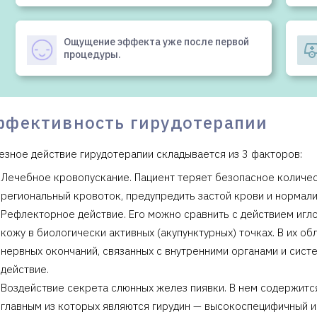
Ощущение эффекта уже после первой
процедуры.
ффективность гирудотерапии
езное действие гирудотерапии складывается из 3 факторов:
Лечебное кровопускание. Пациент теряет безопасное количест
региональный кровоток, предупредить застой крови и нормал
Рефлекторное действие. Его можно сравнить с действием игл
кожу в биологически активных (акупунктурных) точках. В их 
нервных окончаний, связанных с внутренними органами и сис
действие.
Воздействие секрета слюнных желез пиявки. В нем содержитс
главным из которых являются гирудин — высокоспецифичный 