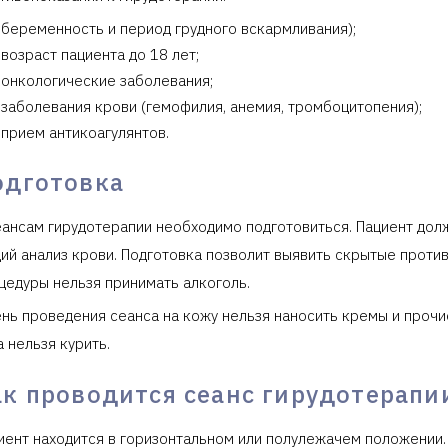
беременность и период грудного вскармливания);
возраст пациента до 18 лет;
онкологические заболевания;
заболевания крови (гемофилия, анемия, тромбоцитопения);
прием антикоагулянтов.
одготовка
еансам гирудотерапии необходимо подготовиться. Пациент дол
ий анализ крови. Подготовка позволит выявить скрытые против
цедуры нельзя принимать алкоголь.
ень проведения сеанса на кожу нельзя наносить кремы и прочи
а нельзя курить.
ак проводится сеанс гирудотерапи
иент находится в горизонтальном или полулежачем положении.