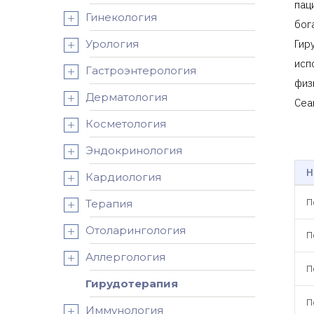
пац
Гинекология
бог
Урология
Гир
исп
Гастроэнтерология
физ
Дерматология
Сеа
Косметология
Эндокринология
Н
Кардиология
П
Терапия
Отоларингология
П
Аллергология
П
Гирудотерапия
П
Иммунология