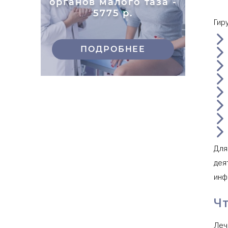
органов малого таза -
5775 р.
Гир
ПОДРОБНЕЕ
Для
дея
инф
Ч
Леч