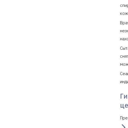
спи
кож
Вра
нез
нах
Сыт
сня
мож
Сеа
инд
Г
ц
Пре