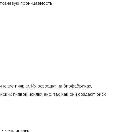
 тканевую проницаемость.
нские пиявки. Их разводят на биофабриках,
ских пиявок исключено, так как они создают риск
тях медицины: