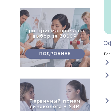
Три приема врача на
выбор за 3000₽
Э
ПОДРОБНЕЕ
Пол
Первичный прием
гинеколога + УЗИ