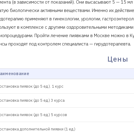
иента (в зависимости от показаний). Они высасывают 5 — 15 м
атую биологически активными веществами. Именно их действи
удотерапию применяют в гинекологии, урологии, гастроэнтерол
ользуют в комплексе с другими оздоровительными методикам
иопроцедурами. Пройти лечение пиявками в Москве можно в К
нсы проходят под контролем специалиста — гирудотерапевта.
Цены
аименование
остановка пиявок (до 5 ед.). 1 курс
остановка пиявок (до 5 ед.) 3 курса
остановка пиявок (до 5 ед.) 5 курсов
остановка дополнительной пиявки (1 ед.)