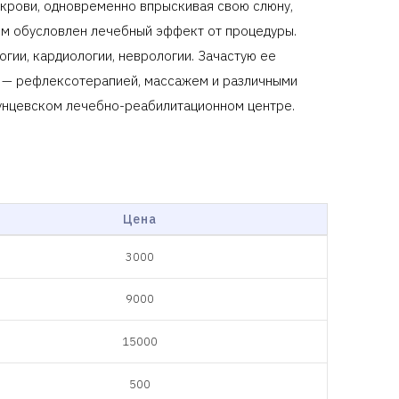
л крови, одновременно впрыскивая свою слюну,
ем обусловлен лечебный эффект от процедуры.
огии, кардиологии, неврологии. Зачастую ее
и — рефлексотерапией, массажем и различными
унцевском лечебно-реабилитационном центре.
Цена
3000
9000
15000
500