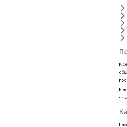
П
К с
общ
про
В д
час
К
Пац