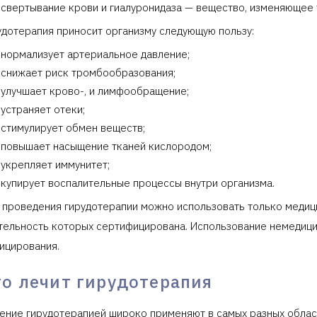
свертывание крови и гиалуронидаза — вещество, изменяющее
удотерапия приносит организму следующую пользу:
нормализует артериальное давление;
снижает риск тромбообразования;
улучшает крово-, и лимфообращение;
устраняет отеки;
стимулирует обмен веществ;
повышает насыщение тканей кислородом;
укрепляет иммунитет;
купирует воспалительные процессы внутри организма.
 проведения гирудотерапии можно использовать только медици
тельность которых сертифицирована. Использование немедицин
ицирования.
то лечит гирудотерапия
ение гирудотерапией широко применяют в самых разных облас