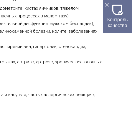
ндометрите, кистах яичников, тяжелом
паечных процессах в малом тазу);
Контроль
ректильной дисфункции, мужском бесплодии);
качества
желчнокаменной болезни, колите, заболеваниях
сширении вен, гипертонии, стенокардии,
грыжах, артрите, артрозе, хронических головных
 и инсульта, частых аллергических реакциях,