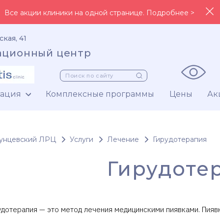
Все акции клиники на одной странице. Подробнее >
ская, 41
ационный центр
тация
Комплексные программы
Цены
Ак
унцевский ЛРЦ
Услуги
Лечение
Гирудотерапия
Гирудоте
удотерапия — это метод лечения медицинскими пиявками. Пияв