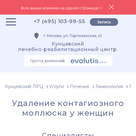
Все акции клиники на одной странице >
+7 (495) 103-99-55
Запись
г. Москва, ул. Партизанская, 41
Кунцевский
лечебно-реабилитационный центр.
Кунцевский ЛРЦ
Услуги
Лечение
Гинекология
Ле
Удаление контагиозного
моллюска у женщин
Специалисты