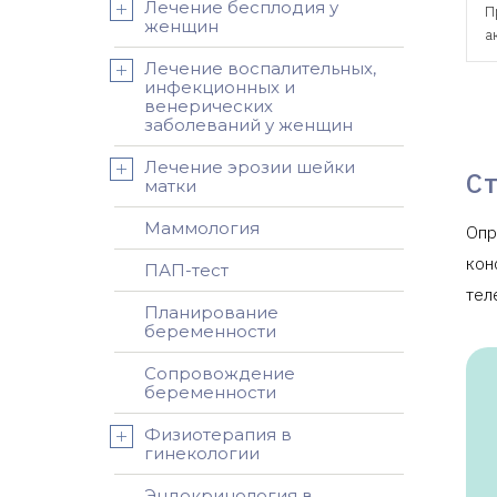
Лечение бесплодия у
П
женщин
а
Лечение воспалительных,
инфекционных и
венерических
заболеваний у женщин
Лечение эрозии шейки
С
матки
Маммология
Опр
кон
ПАП-тест
тел
Планирование
беременности
Сопровождение
беременности
Физиотерапия в
гинекологии
Эндокринология в