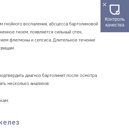
Контроль
м гнойного воспаления, абсцесса бартолиновой
качества
енное гноем, появляется сильный отек,
тием флегмоны и сепсиса. Длительное течение
свищам.
подтвердить диагноз бартолинит после осмотра
ать несколько анализов:
кам;
желез