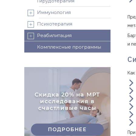
Гирудотерапия
Иммунология
Пре
Психотерапия
мет
Реабилитация
Бар
и п
Комплексные программы
С
Как
Скидка 20% на МРТ
исследования в
счастливые часы
ПОДРОБНЕЕ
При