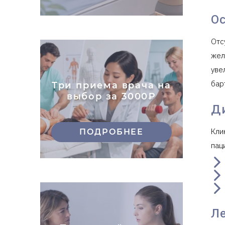
О
Отс
жел
уве
бар
Три приема врача на
выбор за 3000₽
Д
Кли
ПОДРОБНЕЕ
пац
Л