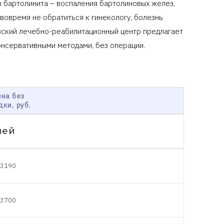
ы бартолинита – воспаления бартолиновых желез,
 вовремя не обратиться к гинекологу, болезнь
вский лечебно-реабилитационный центр предлагает
онсервативными методами, без операции.
на без
дки, руб.
чей
3190
3700