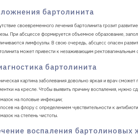
сложнения бартолинита
утствие своевременного лечения бартолинита грозит развитие
езы. При абсцессе формируется объемное образование, заполн
личиваются лимфоузлы. В свою очередь, абсцесс опасен разви
толинита может привести к незаживающим ректовагинальным 
иагностика бартолинита
ническая картина заболевания довольно яркая и врач сможет 
иентки на кресле. Чтобы выявить причину воспаления, нужно сд
мазок на половые инфекции;
посев на флору с определением чувствительности к антибиоти
мазок на степень чистоты.
ечение воспаления бартолиновых 