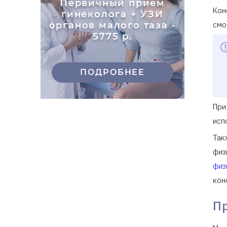
Первичный прием
Кон
гинеколога + УЗИ
органов малого таза -
смо
5775 р.
ПОДРОБНЕЕ
При
исп
Так
физ
физ
кон
П