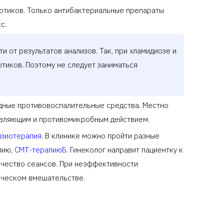
отиков. Только антибактериальные препараты
с.
и от результатов анализов. Так, при хламидиозе и
тиков. Поэтому не следует заниматься
дные противовоспалительные средства. Местно
живляющим и противомикробным действием.
зиотерапия
. В клинике можно пройти разные
пию,
СМТ-терапиюБ
. Гинеколог направит пациентку к
ичество сеансов. При неэффективности
ическом вмешательстве.