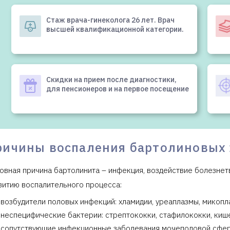
Стаж врача-гинеколога 26 лет. Врач
высшей квалификационной категории.
Скидки на прием после диагностики,
для пенсионеров и на первое посещение
ричины воспаления бартолиновых
овная причина бартолинита – инфекция, воздействие болезнет
витию воспалительного процесса:
возбудители половых инфекций: хламидии, уреаплазмы, микопл
неспецифические бактерии: стрептококки, стафилококки, киш
сопутствующие инфекционные заболевания мочеполовой сферы