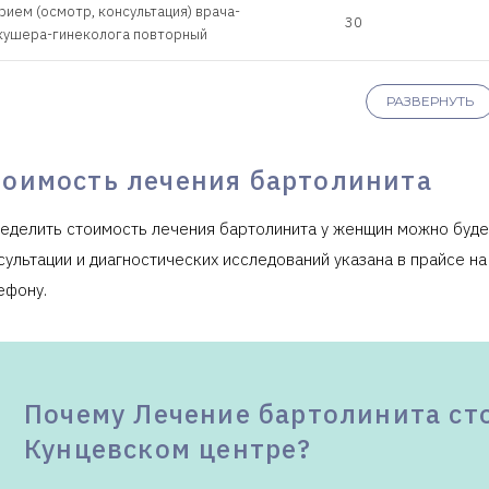
рием (осмотр, консультация) врача-
30
кушера-гинеколога повторный
Клиника предоставляет справку 
РАЗВЕРНУТЬ
тоимость лечения бартолинита
еделить стоимость лечения бартолинита у женщин можно будет
сультации и диагностических исследований указана в прайсе на
ефону.
Почему Лечение бартолинита сто
Кунцевском центре?