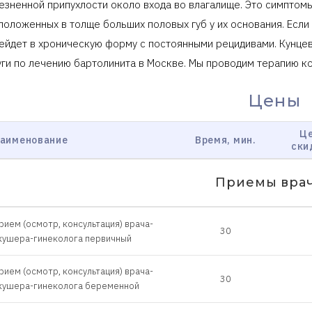
езненной припухлости около входа во влагалище. Это симптом
положенных в толще больших половых губ у их основания. Если
ейдет в хроническую форму с постоянными рецидивами. Кунце
уги по лечению бартолинита в Москве. Мы проводим терапию к
Цены
Це
аименование
Время, мин.
ски
Приемы вра
рием (осмотр, консультация) врача-
30
кушера-гинеколога первичный
рием (осмотр, консультация) врача-
30
кушера-гинеколога беременной