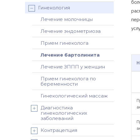
бол
Гинекология
рас
Лечение молочницы
пер
усл
Лечение эндометриоза
Прием гинеколога
Лечение бартолинита
Н
Лечение ЗППП у женщин
Прием гинеколога по
беременности
Гинекологический массаж
П
а
Диагностика
гинекологических
заболеваний
П
а
Контрацепция