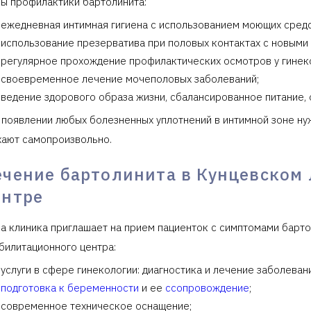
ы профилактики бартолинита:
ежедневная интимная гигиена с использованием моющих средс
использование презерватива при половых контактах с новыми
регулярное прохождение профилактических осмотров у гинек
своевременное лечение мочеполовых заболеваний;
ведение здорового образа жизни, сбалансированное питание, 
 появлении любых болезненных уплотнений в интимной зоне ну
хают самопроизвольно.
ечение бартолинита в Кунцевском
ентре
а клиника приглашает на прием пациенток с симптомами барт
билитационного центра:
услуги в сфере гинекологии: диагностика и лечение заболева
подготовка к беременности
и ее
cсопровождение
;
современное техническое оснащение;