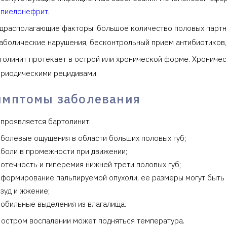
пиелонефрит
.
драсполагающие факторы: большое количество половых партне
аболические нарушения, бесконтрольный прием антибиотиков, 
толинит протекает в острой или хронической форме. Хрониче
ериодическими рецидивами.
имптомы заболевания
 проявляется бартолинит:
болевые ощущения в области больших половых губ;
боли в промежности при движении;
отечность и гиперемия нижней трети половых губ;
формирование пальпируемой опухоли, ее размеры могут быть 
зуд и жжение;
обильные выделения из влагалища.
 остром воспалении может подняться температура.