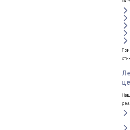
Мер
При
сти
Л
ц
Наш
реа