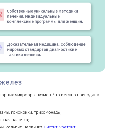
Собственные уникальные методики
лечения. Индивидуальные
комплексные программы для женщин.
Доказательная медицина. Соблюдение
мировых стандартов диагностики и
тактики лечения.
 желез
ворных микроорганизмов. Что именно приводит к
азмы, гонококки, трихомонады;
ечная палочка;
: кольпит, цервицит,
цистит
,
уретрит
,