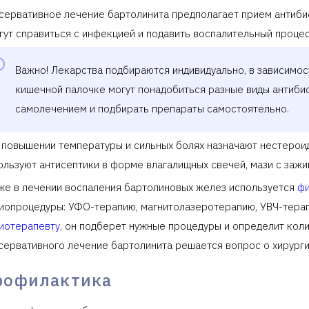
сервативное лечение бартолинита предполагает прием антиби
гут справиться с инфекцией и подавить воспалительный процес
Важно! Лекарства подбираются индивидуально, в зависимост
кишечной палочке могут понадобиться разные виды антибио
самолечением и подбирать препараты самостоятельно.
 повышении температуры и сильных болях назначают нестерои
ользуют антисептики в форме влагалищных свечей, мази с за
же в лечении воспаления бартолиновых желез используется
фи
иопроцедуры: УФО-терапию, магнитолазеротерапию, УВЧ-тера
иотерапевту
, он подберет нужные процедуры и определит кол
сервативного лечение бартолинита решается вопрос о хирург
рофилактика