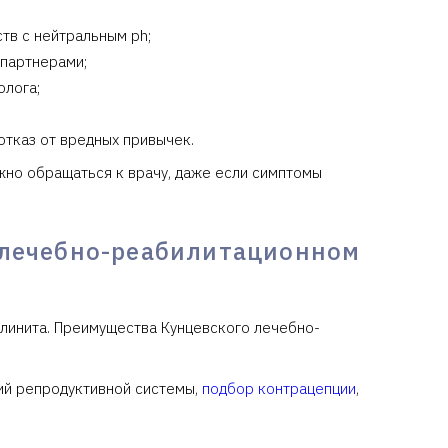
тв с нейтральным ph;
 партнерами;
олога;
отказ от вредных привычек.
жно обращаться к врачу, даже если симптомы
 лечебно-реабилитационном
олинита. Преимущества Кунцевского лечебно-
ний репродуктивной системы,
подбор контрацепции
,