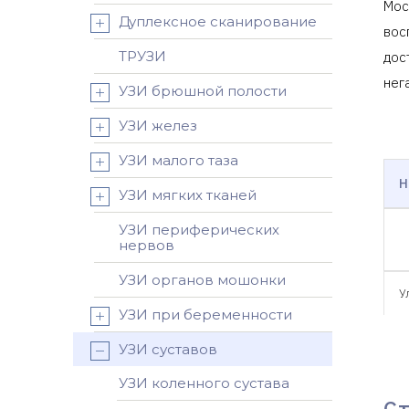
Мос
Дуплексное сканирование
вос
ТРУЗИ
дос
нег
УЗИ брюшной полости
УЗИ желез
УЗИ малого таза
Н
УЗИ мягких тканей
УЗИ периферических
нервов
УЗИ органов мошонки
У
УЗИ при беременности
УЗИ суставов
УЗИ коленного сустава
С