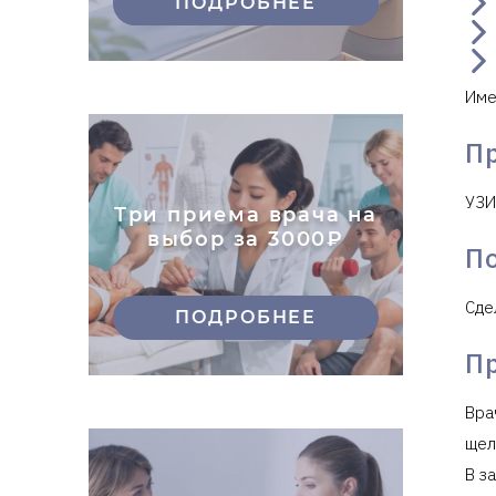
ПОДРОБНЕЕ
Име
П
УЗИ
Три приема врача на
выбор за 3000₽
П
Сде
ПОДРОБНЕЕ
П
Вра
щел
В з