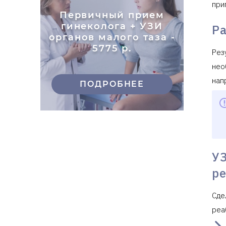
при
Первичный прием
гинеколога + УЗИ
Р
органов малого таза -
5775 р.
Рез
нео
нап
ПОДРОБНЕЕ
УЗ
р
Сде
реа