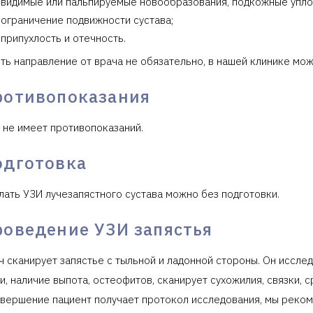
видимые или пальпируемые новообразования, подкожные упло
ограничение подвижности сустава;
припухлость и отечность.
ть направление от врача не обязательно, в нашей клинике мож
ротивопоказания
 не имеет противопоказаний.
одготовка
лать УЗИ лучезапястного сустава можно без подготовки.
роведение УЗИ запястья
ч сканирует запястье с тыльной и ладонной стороны. Он иссле
и, наличие выпота, остеофитов, сканирует сухожилия, связки, 
авершение пациент получает протокол исследования, мы реком