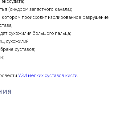
 экссудата;
ья (синдром запястного канала);
ри котором происходит изолированное разрушение
става;
дят сухожилия большого пальца;
ищ сухожилий;
бране суставов;
и;
провести
УЗИ мелких суставов кисти
.
ния