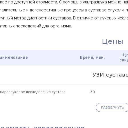
кве по доступной стоимости. С помощью ультразвука можно най
палительные и дегенеративные процессы в суставах, опухоли, 
тупный метод диагностики суставов. В отличие от лучевых иссл
ативных последствий для организма.
Цены
Це
аименование
Время, мин.
ски
УЗИ сустав
льтразвуковое исследование сустава
30
РАЗВЕРНУТЬ
тоимость исследования