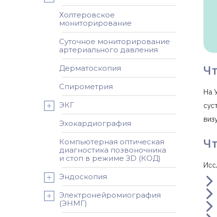
Холтеровское
мониторирование
Суточное мониторирование
артериального давления
Чт
Дерматоскопия
Спирометрия
На 
ЭКГ
сус
виз
Эхокардиография
Ч
Компьютерная оптическая
диагностика позвоночника
и стоп в режиме ЗD (КОД)
Исс
Эндоскопия
Электронейромиография
(ЭНМГ)