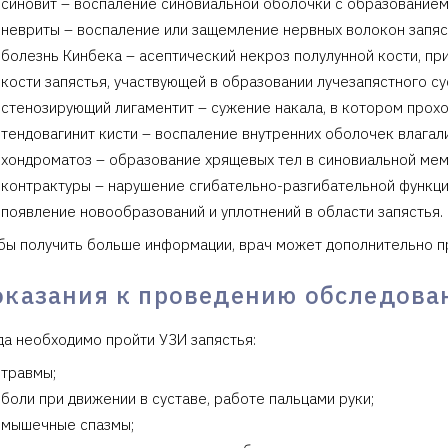
синовит – воспаление синовиальной оболочки с образованием
невриты – воспаление или защемление нервных волокон запяст
болезнь Кинбека – асептический некроз полулунной кости, п
кости запястья, участвующей в образовании лучезапястного су
стенозирующий лигаментит – сужение накала, в котором прохо
тендовагинит кисти – воспаление внутренних оболочек влагал
хондроматоз – образование хрящевых тел в синовиальной мем
контрактуры – нарушение сгибательно-разгибательной функци
появление новообразований и уплотнений в области запястья.
бы получить больше информации, врач может дополнительно 
оказания к проведению обследова
да необходимо пройти УЗИ запястья:
травмы;
боли при движении в суставе, работе пальцами руки;
мышечные спазмы;