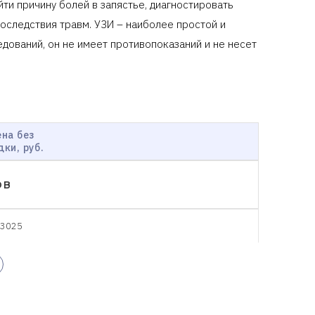
ти причину болей в запястье, диагностировать
последствия травм. УЗИ – наиболее простой и
едований, он не имеет противопоказаний и не несет
на без
дки, руб.
ов
3025