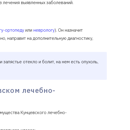
в лечения выявленных заболеваний.
гу-ортопеду
или
неврологу
). Он назначит
о, направит на дополнительную диагностику,
 запястье отекло и болит, на нем есть опухоль,
вском лечебно-
имущества Кунцевского лечебно-