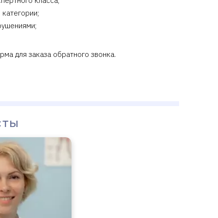
пертного класса;
 категории;
рушениями;
рма для заказа обратного звонка.
сты