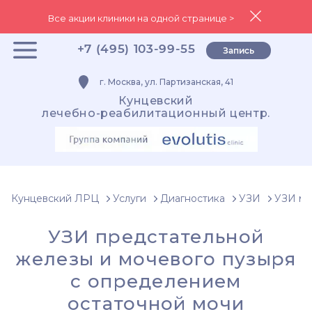
Все акции клиники на одной странице >
+7 (495) 103-99-55
Запись
г. Москва, ул. Партизанская, 41
Кунцевский
лечебно-реабилитационный центр.
Кунцевский ЛРЦ
Услуги
Диагностика
УЗИ
УЗИ ма
УЗИ предстательной
железы и мочевого пузыря
с определением
остаточной мочи