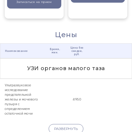
Записаться
на прием
Цены
Цена без
Время,
Наименование
скидки,
мин.
руб.
УЗИ органов малого таза
Ультразвуковое
исследование
предстательной
железы и мочевого
4950
пузыря с
определением
остаточной мочи
РАЗВЕРНУТЬ