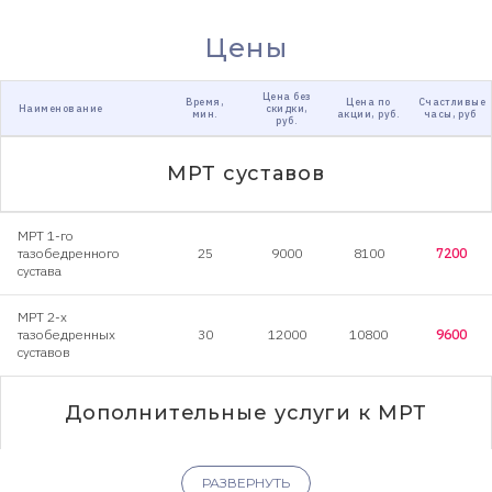
Цены
Цена без
Время,
Цена по
Счастливые
Наименование
скидки,
мин.
акции, руб.
часы, руб
руб.
МРТ суставов
МРТ 1-го
тазобедренного
25
9000
8100
7200
сустава
МРТ 2-х
тазобедренных
30
12000
10800
9600
суставов
Дополнительные услуги к МРТ
Дополнительный
РАЗВЕРНУТЬ