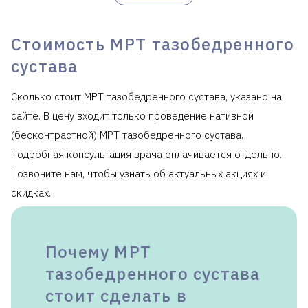
снимок к любому
5
1450
1450
исследованию
Стоимость МРТ тазобедренного
Клиника предоставляет справку для
налогового
вычета
.
сустава
Сколько стоит МРТ тазобедренного сустава, указано на
сайте. В цену входит только проведение нативной
(бесконтрастной) МРТ тазобедренного сустава.
Подробная консультация врача оплачивается отдельно.
Позвоните нам, чтобы узнать об актуальных акциях и
скидках.
Почему МРТ
тазобедренного сустава
стоит сделать в