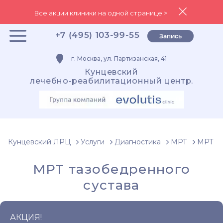
Все акции клиники на одной странице >
+7 (495) 103-99-55
Запись
г. Москва, ул. Партизанская, 41
Кунцевский
лечебно-реабилитационный центр.
Кунцевский ЛРЦ
Услуги
Диагностика
МРТ
МРТ су
МРТ тазобедренного
сустава
АКЦИЯ!