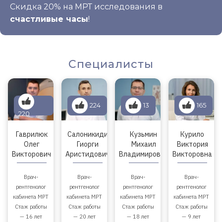
Скидка 20% на МРТ исследования в
счастливые часы
!
Специалисты
224
13
165
220
Гаврилюк
Салоникиди
Кузьмин
Курило
Олег
Гиорги
Михаил
Виктория
Викторович
Аристидович
Владимирович
Викторовна
Врач-
Врач-
Врач-
Врач-
рентгенолог
рентгенолог
рентгенолог
рентгенолог
кабинета МРТ
кабинета МРТ
кабинета МРТ
кабинета МРТ
Стаж работы
Стаж работы
Стаж работы
Стаж работы
— 16 лет
— 20 лет
— 18 лет
— 9 лет