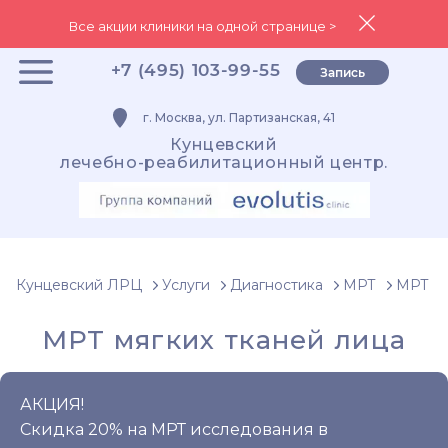
Все акции клиники на одной странице >
+7 (495) 103-99-55
Запись
г. Москва, ул. Партизанская, 41
Кунцевский
лечебно-реабилитационный центр.
Кунцевский ЛРЦ
Услуги
Диагностика
МРТ
МРТ мя
МРТ мягких тканей лица
АКЦИЯ!
Скидка 20% на МРТ исследования в