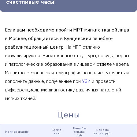
счастливые часы
!
Если вам необходимо пройти МРТ мягких тканей лица
в Москве, обращайтесь в Кунцевский лечебно-
реабилитационный центр.
На МРТ отлично
визуализируются мягкотканные структуры, сосуды, нервы
и патологические образования в лицевом отделе черепа.
Магнитно-резонансная томография позволяет уточнить и
дополнить данные, полученные при
УЗИ
и провести
дифференциальную диагностику различных патологий
мягких тканей.
Цены
Цена без
Время,
Цена по
Наименование
скидки,
мин.
акции, руб.
руб.