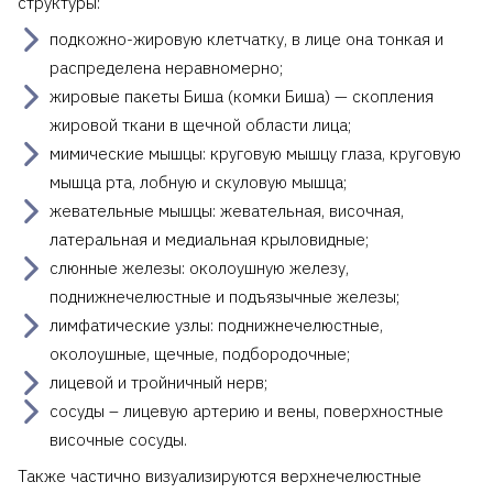
структуры:
подкожно-жировую клетчатку, в лице она тонкая и
распределена неравномерно;
жировые пакеты Биша (комки Биша) — скопления
жировой ткани в щечной области лица;
мимические мышцы: круговую мышцу глаза, круговую
мышца рта, лобную и скуловую мышца;
жевательные мышцы: жевательная, височная,
латеральная и медиальная крыловидные;
слюнные железы: околоушную железу,
поднижнечелюстные и подъязычные железы;
лимфатические узлы: поднижнечелюстные,
околоушные, щечные, подбородочные;
лицевой и тройничный нерв;
сосуды – лицевую артерию и вены, поверхностные
височные сосуды.
Также частично визуализируются верхнечелюстные