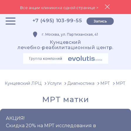
Все акции клиники на одной странице >
+7 (495) 103-99-55
Запись
г. Москва, ул. Партизанская, 41
Кунцевский
лечебно-реабилитационный центр.
Кунцевский ЛРЦ
Услуги
Диагностика
МРТ
МРТ ма
МРТ матки
АКЦИЯ!
Скидка 20% на МРТ исследования в