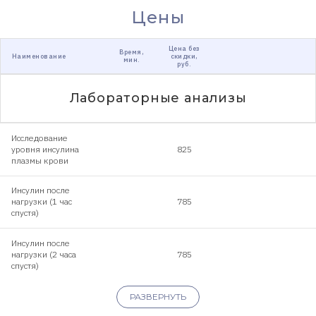
Цены
Цена без
Время,
Наименование
скидки,
мин.
руб.
Лабораторные анализы
Исследование
уровня инсулина
825
плазмы крови
Инсулин после
нагрузки (1 час
785
спустя)
Инсулин после
нагрузки (2 часа
785
спустя)
Исследование
РАЗВЕРНУТЬ
уровня C-пептида в
670