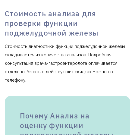
крови
Стоимость анализа для
С-пептид после
нагрузки (1 час
620
проверки функции
спустя)
поджелудочной железы
С-пептид после
нагрузки (2 часа
620
Стоимость диагностики функции поджелудочной железы
спустя)
складывается из количества анализов. Подробная
Исследование
консультация врача-гастроэнтеролога оплачивается
уровня гастрина
1035
сыворотки крови
отдельно. Узнать о действующих скидках можно по
телефону.
Проинсулин
1290
Клиника предоставляет справку для
налогового
вычета
.
Почему Анализ на
оценку функции
поджелудочной железы