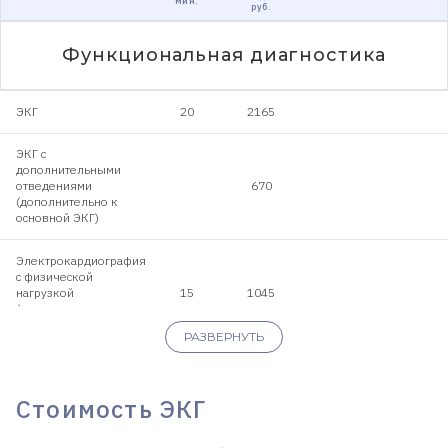
мин.
руб.
Функциональная диагностика
ЭКГ
20
2165
ЭКГ с
дополнительными
отведениями
670
(дополнительно к
основной ЭКГ)
Электрокардиография
с физической
нагрузкой
15
1045
(дополнительно к
основной)
РАЗВЕРНУТЬ
Холтеровское мониторирование
Стоимость ЭКГ
Холтеровское