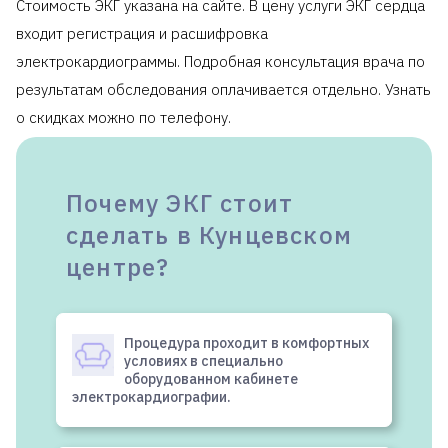
Стоимость ЭКГ указана на сайте. В цену услуги ЭКГ сердца
мониторирование
30
6050
сердечного ритма
входит регистрация и расшифровка
электрокардиограммы. Подробная консультация врача по
Клиника предоставляет справку для
налогового
вычета
.
результатам обследования оплачивается отдельно. Узнать
о скидках можно по телефону.
Почему ЭКГ стоит
сделать в Кунцевском
центре?
Процедура проходит в комфортных
условиях в специально
оборудованном кабинете
электрокардиографии.