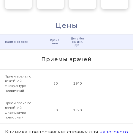
Цены
Цена без
Время,
Наименование
скидки,
мин.
руб.
Приемы врачей
Прием врача по
лечебной
30
1940
физкультуре
первичный
Прием врача по
лечебной
30
1320
физкультуре
повторный
Клиника предоставляет справку для
налогового