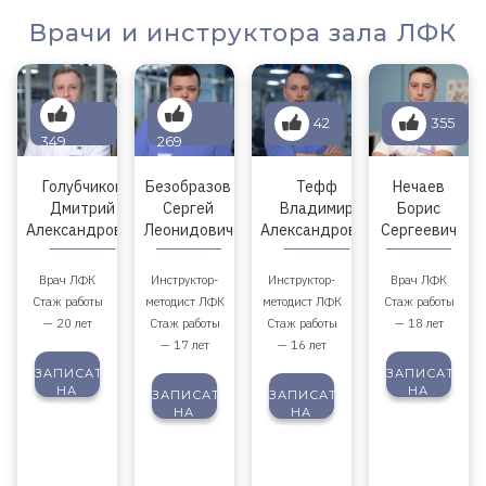
Врачи и инструктора зала ЛФК
42
355
349
269
Голубчиков
Безобразов
Тефф
Нечаев
Дмитрий
Сергей
Владимир
Борис
Александрович
Леонидович
Александрович
Сергеевич
Врач ЛФК
Инструктор-
Инструктор-
Врач ЛФК
Стаж работы
методист ЛФК
методист ЛФК
Стаж работы
— 20 лет
Стаж работы
Стаж работы
— 18 лет
— 17 лет
— 16 лет
ЗАПИСАТЬСЯ
ЗАПИСАТЬСЯ
НА
НА
ЗАПИСАТЬСЯ
ЗАПИСАТЬСЯ
ПРИЕМ
ПРИЕМ
НА
НА
ПРИЕМ
ПРИЕМ