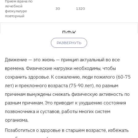
Прием врача по
лечебной
30
1320
физкультуре
повторный
ЛФК
РАЗВЕРНУТЬ
Разовое занятие с
60
2900
инструктором ЛФК
Движение — это жизнь — принцип актуальный во все
времена. Физические нагрузки необходимы, чтобы
Индивидуальное
60
4200
занятие VIP
сохранить здоровье. К сожалению, люди пожилого (60-75
лет) и преклонного возраста (75-90 лет), по разным
Индивидуальное
занятие лечебной
причинам вынуждены снижать физическую активность по
60
4800
физкультурой при
заболеваниях
разным причинам. Это приводит к ухудшению состояния
позвоночника и суставов, работы многих систем
Обучение
гимнастики при
15
1000
организма.
плоскостопии
Позаботиться о здоровье в старшем возрасте, избежать
Индивидуальное