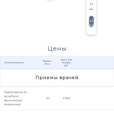
29
лет
ЗАПИСАТЬСЯ
НА
ПРИЕМ
Цены
Цена без
Время,
Наименование
скидки,
мин.
руб.
Приемы врачей
Прием врача по
лечебной
30
1940
физкультуре
первичный