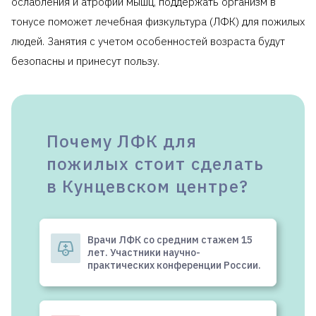
ослабления и атрофии мышц, поддержать организм в
занятие лечебной
60
3500
тонусе поможет лечебная физкультура (ЛФК) для пожилых
физкультурой по
системе SEAS
людей. Занятия с учетом особенностей возраста будут
безопасны и принесут пользу.
Клиника предоставляет справку для
налогового
вычета
.
Почему ЛФК для
пожилых стоит сделать
в Кунцевском центре?
Врачи ЛФК со средним стажем 15
лет. Участники научно-
практических конференции России.