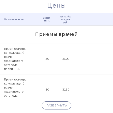
Цены
Цена без
Время,
Наименование
скидки,
мин.
руб.
Приемы врачей
Прием (осмотр,
консультация)
врача-
30
3400
травматолога-
ортопеда
первичный
Прием (осмотр,
консультация)
врача-
30
3150
травматолога-
ортопеда
повторный
РАЗВЕРНУТЬ
Клиника предоставляет справку для
налогового