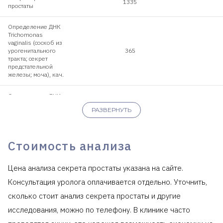
1335
простаты
Определение ДНК
Trichomonas
vaginalis (соскоб из
урогенитального
365
тракта; секрет
предстательной
железы; моча), кач.
Определение ДНК
Trichomonas
РАЗВЕРНУТЬ
vaginalis (соскоб из
урогенитального
695
тракта; секрет
предстательной
Стоимость анализа
железы; моча), кол.
Определение ДНК
Цена анализа секрета простаты указана на сайте.
Mycobacterium
tuberculosis complex
Консультация уролога оплачивается отдельно. Уточнить,
(соскоб из
400
сколько стоит анализ секрета простаты и другие
урогенитального
тракта; моча; секрет
исследования, можно по телефону. В клинике часто
предстательной
железы)