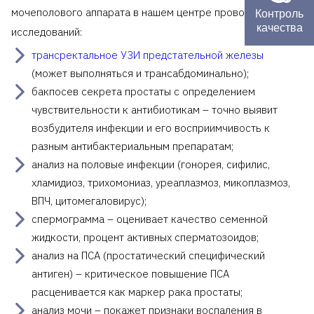
мочеполового аппарата в нашем центре проводится ряд
Контроль
качества
исследований:
трансректальное УЗИ предстательной железы
(может выполняться и трансабдоминально);
бакпосев секрета простаты с определением
чувствительности к антибиотикам – точно выявит
возбудителя инфекции и его восприимчивость к
разным антибактериальным препаратам;
анализ на половые инфекции (гонорея, сифилис,
хламидиоз, трихомониаз, уреаплазмоз, микоплазмоз,
ВПЧ, цитомегаловирус);
спермограмма – оценивает качество семенной
жидкости, процент активных сперматозоидов;
анализ на ПСА (простатический специфический
антиген) – критическое повышение ПСА
расценивается как маркер рака простаты;
анализ мочи – покажет признаки воспаления в