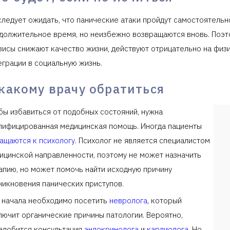
следует ожидать, что панические атаки пройдут самостоятельно
должительное время, но неизбежно возвращаются вновь. Поэто
зисы снижают качество жизни, действуют отрицательно на физ
еграции в социальную жизнь.
какому врачу обратиться
бы избавиться от подобных состояний, нужна
лифицированная медицинская помощь. Иногда пациенты
ащаются к психологу
. Психолог не является специалистом
ицинской направленности, поэтому не может назначить
апию, но может помочь найти исходную причину
никновения панических приступов.
 начала необходимо посетить
невролога
, который
лючит органические причины патологии. Вероятно,
адобится консультация
эндокринолога
и
кардиолога
. Но,