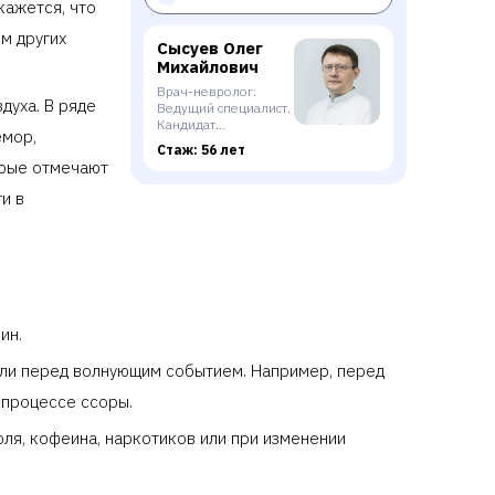
кажется, что
м других
Сысуев Олег
Михайлович
Врач-невролог.
духа. В ряде
Ведущий специалист.
Кандидат
емор,
Медицинских Наук.
Стаж: 56 лет
Врач высшей
орые отмечают
категории
и в
ин.
или перед волнующим событием. Например, перед
 процессе ссоры.
ля, кофеина, наркотиков или при изменении