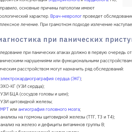
 правило, основные причины патологии имеют
рологический характер.
Врач-невролог
проведет обследование
плексное лечение. При грамотном подходе излечение наступае
иагностика при панических присту
ледование при панических атаках должно в первую очередь отв
аническими нарушениями или функциональными расстройствами 
ическим расстройством могут назначить ряд обследований:
электрокардиограграфия сердца (ЭКГ)
;
ЭХО-КГ (УЗИ сердца);
УЗИ БЦА (сосудов головы и шеи);
УЗИ щитовидной железы;
МРТ
или
ангиография головного мозга
;
анализы на гормоны щитовидной железы (ТТГ, Т3 и Т4);
анализ на железо и дефициты витаминов группы В;