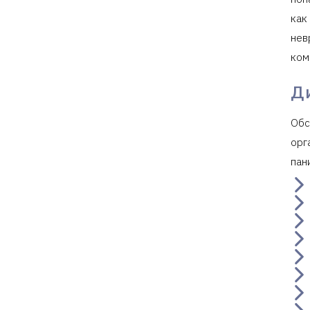
как
нев
ком
Д
Обс
орг
пан