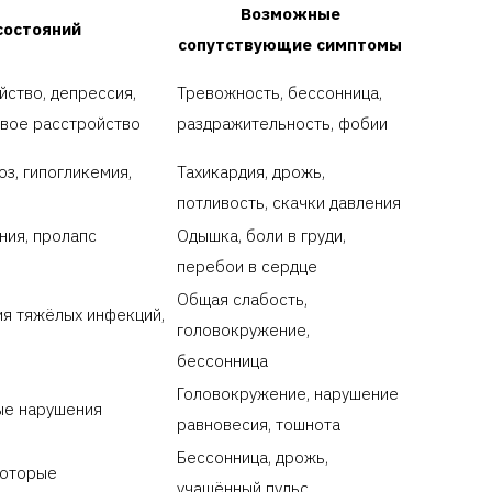
Возможные
состояний
сопутствующие симптомы
ство, депрессия,
Тревожность, бессонница,
овое расстройство
раздражительность, фобии
з, гипогликемия,
Тахикардия, дрожь,
потливость, скачки давления
ния, пролапс
Одышка, боли в груди,
перебои в сердце
Общая слабость,
ия тяжёлых инфекций,
головокружение,
бессонница
Головокружение, нарушение
ые нарушения
равновесия, тошнота
Бессонница, дрожь,
которые
учащённый пульс,