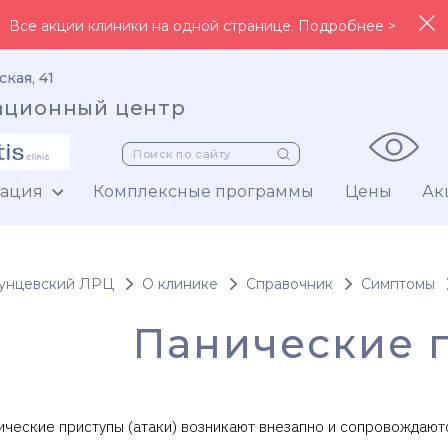
Все акции клиники на одной странице. Подробнее >
ская, 41
ационный центр
тация
Комплексные программы
Цены
Ак
унцевский ЛРЦ
О клинике
Справочник
Симптомы
Панические 
ические приступы (атаки) возникают внезапно и сопровождают