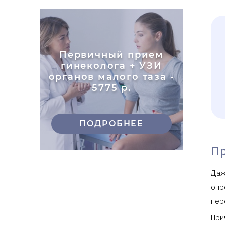
Первичный прием
гинеколога + УЗИ
органов малого таза -
5775 р.
ПОДРОБНЕЕ
П
Даж
опр
пер
При