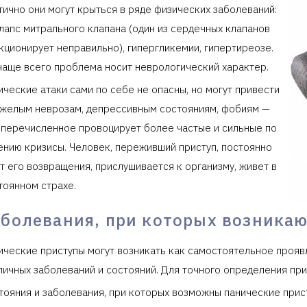
тично они могут крыться в ряде физических заболеваний:
лапс митрального клапана (один из сердечных клапанов
кционирует неправильно), гипергликемии, гипертиреозе.
чаще всего проблема носит неврологический характер.
ические атаки сами по себе не опасны, но могут привести
яжелым неврозам, депрессивным состояниям, фобиям —
 перечисленное провоцирует более частые и сильные по
ению кризисы. Человек, переживший приступ, постоянно
т его возвращения, прислушивается к организму, живет в
тоянном страхе.
аболевания, при которых возникаю
ические приступы могут возникать как самостоятельное прояв
личных заболеваний и состояний. Для точного определения пр
тояния и заболевания, при которых возможны панические прис