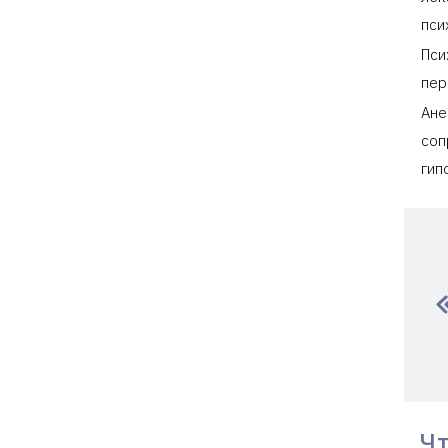
пси
Пси
пер
Ане
соп
гип
Чт