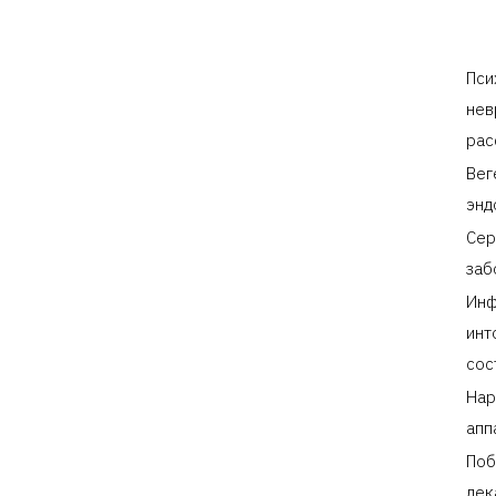
Пси
нев
рас
Вег
энд
Сер
заб
Инф
инт
сос
Нар
апп
Поб
лек