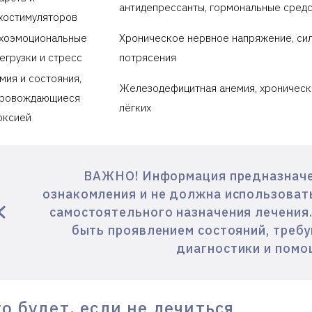
антидепрессанты, гормональные сред
хостимуляторов
хоэмоциональные
Хроническое нервное напряжение, си
егрузки и стресс
потрясения
мия и состояния,
Железодефицитная анемия, хроническ
ровождающиеся
лёгких
оксией
ВАЖНО! Информация предназначе
ознакомления и не должна использоват
самостоятельного назначения лечения.
быть проявлением состояний, треб
диагностики и помо
о будет, если не лечиться