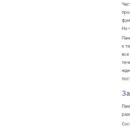
Час
про
фун
Но 
Пан
к т
все
теч
жде
пос
З
Пан
раз
Сос