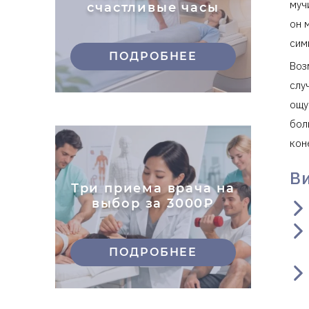
муч
счастливые часы
он 
сим
ПОДРОБНЕЕ
Воз
слу
ощу
бол
кон
В
Три приема врача на
выбор за 3000₽
ПОДРОБНЕЕ