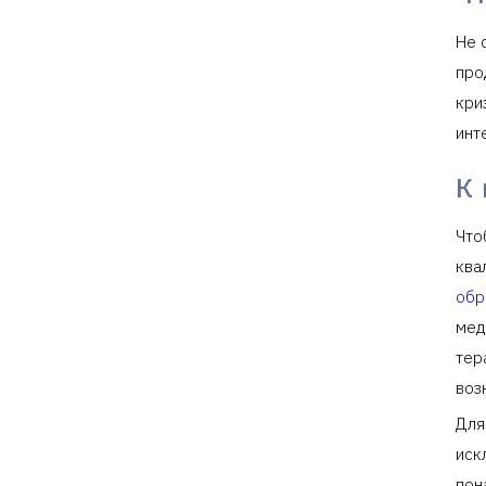
Не 
про
кри
инт
К 
Что
ква
обр
мед
тер
воз
Для
иск
пон