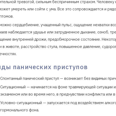
ительной тревогой, сильным беспричинным страхом. Человеку 
может умереть или сойти с ума. Все это сопровождается и рядо
птомов.
можно сердцебиение, учащенный пульс, ощущение нехватки воз
чаев наблюдается удушье или затрудненное дыхание, озноб, тр
щение внутренней дрожи, предобморочное состояние. Некот
и в животе, расстройство стула, повышенное давление, судорог
ечностях.
иды панических приступов
Спонтанный панический приступ — возникает без видимых прич
Ситуационный — начинается на фоне травмирующей ситуации 
экзаменом или во время него, в предчувствии конфликта или в
Условно-ситуационный — запускается под воздействием алкого
гормонального фона.