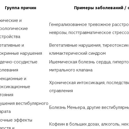
Группа причин
Примеры заболеваний / 
хические и
Генерализованное тревожное расстрой
рологические
неврозы, посттравматическое стресс
стройства
етативные и
Вегетативные нарушения, тиреотоксико
окринные нарушения
климактерический синдром
дечно-сосудистые
Ишемическая болезнь сердца, гиперто
олевания
митрального клапана
екционные и
Хроническая интоксикация, последств
оксикационные
отравления
тояния
ушения вестибулярного
Болезнь Меньера, другие вестибулярн
арата
очные эффекты
Кофеин в больших дозах, алкоголь, не
арств и