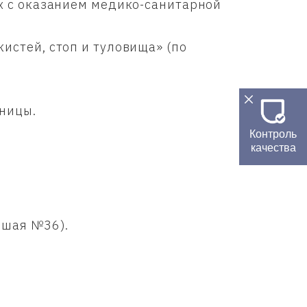
х с оказанием медико-санитарной
стей, стоп и туловища» (по
ницы.
Контроль
качества
вшая №36).