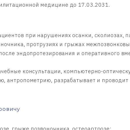
илитационной медицине до 17.03.2031.
иентов при нарушениях осанки, сколиозах, п
оночника, протрузиях и грыжах межпозвонковы
после эндопротезирования и оперативного вме
ачебные консультации, компьютерно-оптическу
ю, антропометрию, разрабатывает и проводи
ровичу
зе, грыже позвоночника, остеоартрозе;