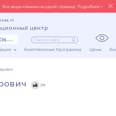
Все акции клиники на одной странице. Подробнее >
ская, 41
ационный центр
тация
Комплексные программы
Цены
Ак
дарович
рович
219