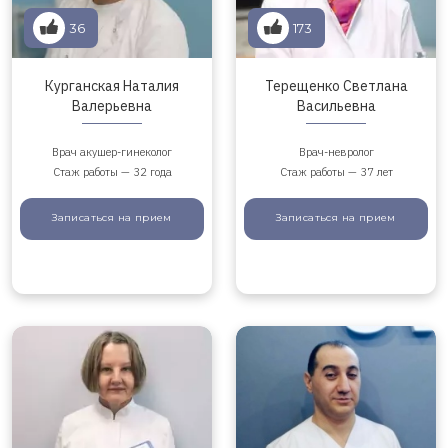
36
173
Курганская Наталия
Терещенко Светлана
Валерьевна
Васильевна
Врач акушер-гинеколог
Врач-невролог
Стаж работы — 32 года
Стаж работы — 37 лет
Записаться
на прием
Записаться
на прием