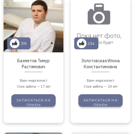
319
234
Бахметов Тимур
Золотовская Илона
Растямович
Константиновна
Врач-эндоскопист
Врач-эндоскопист
Стаж работы — 17 лет
Стаж работы — 28 лет
ЗАПИСАТЬСЯ
НА
ЗАПИСАТЬСЯ
НА
ПРИЕМ
ПРИЕМ