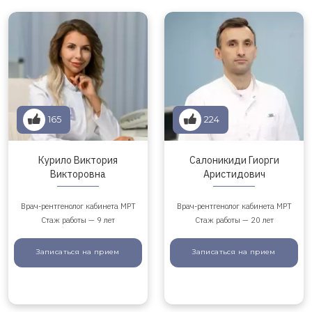
165
224
Курило Виктория
Салоникиди Гиорги
Викторовна
Аристидович
Врач-рентгенолог кабинета МРТ
Врач-рентгенолог кабинета МРТ
Стаж работы — 9 лет
Стаж работы — 20 лет
Записаться
на прием
Записаться
на прием