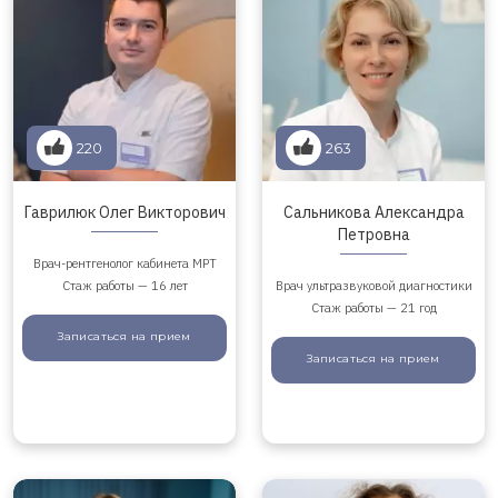
220
263
Гаврилюк Олег Викторович
Сальникова Александра
Петровна
Врач-рентгенолог кабинета МРТ
Стаж работы — 16 лет
Врач ультразвуковой диагностики
Стаж работы — 21 год
Записаться
на прием
Записаться
на прием