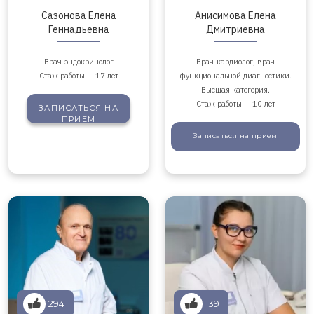
Сазонова Елена
Анисимова Елена
Геннадьевна
Дмитриевна
Врач-эндокринолог
Врач-кардиолог, врач
Стаж работы — 17 лет
функциональной диагностики.
Высшая категория.
Стаж работы — 10 лет
ЗАПИСАТЬСЯ
НА
ПРИЕМ
Записаться
на прием
294
139