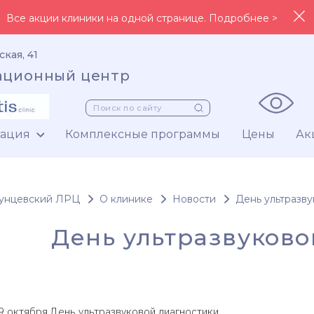
Все акции клиники на одной странице. Подробнее >
ская, 41
ационный центр
тация
Комплексные программы
Цены
Ак
унцевский ЛРЦ
О клинике
Новости
День ультразв
День ультразвуково
9 октября День ультразвуковой диагностики