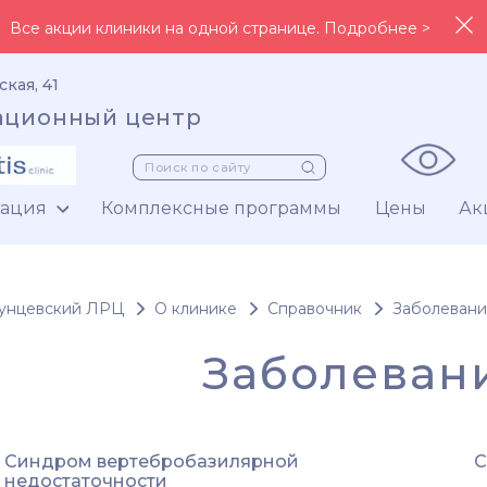
Все акции клиники на одной странице. Подробнее >
ская, 41
ационный центр
тация
Комплексные программы
Цены
Ак
унцевский ЛРЦ
О клинике
Справочник
Заболевани
Заболевани
Синдром вертебробазилярной
С
недостаточности