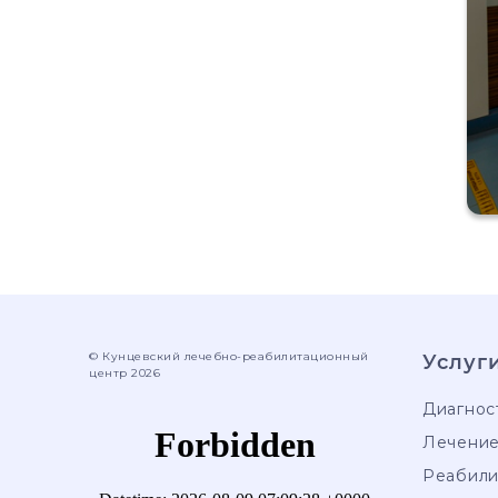
© Кунцевский лечебно-реабилитационный
Услуг
центр 2026
Диагнос
Лечени
Реабили