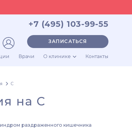
+7 (495) 103-99-55
ЗАПИСАТЬСЯ
ции
Врачи
О клинике
Контакты
я
С
я на С
индром раздраженного кишечника