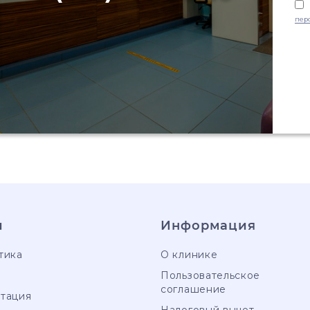
пер
и
Информация
тика
О клинике
е
Пользовательское
соглашение
тация