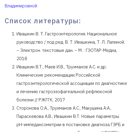
Владимировной
Список литературы:
Ивашкин В. Т. Гастроэнтерология. Национальное
руководство / под ред. В. Т. Ивашкина, Т. Л. Лапиной.
– Электрон. текстовые дан. – М. : ГЭОТАР-Медиа,
2018
Ивашкин В.Т., Маев И.В., Трухманов А.С. и др.
Клинические рекомендации Российской
гастроэнтерологической ассоциации по диагностике
и лечению гастроэзофагеальной рефлюксной
болезни // РЖГГК, 2017
Сторонова О.А., Трухманов А.С., Макушина А.А.,
Параскевова А.В., Ивашкин В.Т. Новые параметры
рН-импедансометрии в постановке диагноза ГЭРБ и