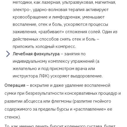
методики, как лазерная, ультразвуковая, магнитная,
электро-, ударно-волновая терапия активируют
кровообращение и лимфодренаж, уменьшают
воспаление, отек и боль, ускоряются процессы
заживления, «разбивают» отложения солей. Один из
действенных способов снять отек и боль –
приложить холодный компресс.
Лечебная физкультура
– занятия по
индивидуальному комплексу упражнений (а
желательно и под присмотром врача или
инструктора ЛФК) ускоряют выздоровление.
Операция
– вскрытие и даже удаление воспаленной
сумки при безрезультатности консервативных процедур и
развитии абсцесса или флегмоны (разлитие гнойного
содержимого за пределы бурсы и «расплавление» ее
стенок).
То, как именно лечить бурсит коленного сустава, будет