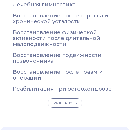
Лечебная гимнастика
Восстановление после стресса и
хронической усталости
Восстановление физической
активности после длительной
малоподвижности
Восстановление подвижности
позвоночника
Восстановление после травм и
операций
Реабилитация при остеохондрозе
Профилактика возрастных изменений
РАЗВЕРНУТЬ
опорно-двигательного аппарата
Суставная гимнастика