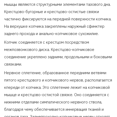
мышцы являются структурными элементами тазового дна.
Крестцово-бугорные и крестцово-остистые связки
частично фиксируются на передней поверхности копчика.
На верхушке копчика закреплены наружный сфинктер
заднего прохода и анально-копчиковое сухожилие.
Копчик соединяется с крестцом посредством
межпозвонкового диска. Крестцово-копчиковое
соединение укреплено задними, продольными и боковыми
связками.
Нервное сплетение, образованное передними ветвями
пятого крестцового и копчикового нервов, располагается
кпереди от копчика. Это сплетение лежит на копчиковой
мышце и крестцово-остистой связке. Оно соединяется с
нижними отделами симпатического нервного ствола,
благодаря чему обеспечивается иннервация тканей и
органов таза. Заднепроходно-копчиковые нервы отходят